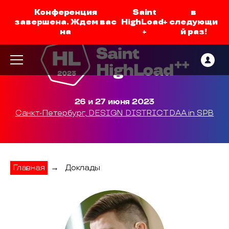
Конференция
Saint
в
завершена. Ждем вас
HighLoad+
следующи
на
+
й раз!
26 и 27 июня 2023
Санкт-Петербург, DESIGN DISTRICT DAA in SPB
Главная
→
Доклады