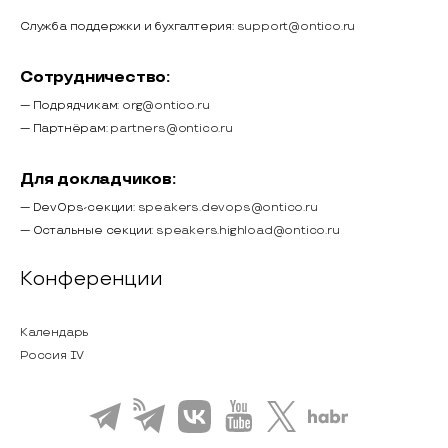
Служба поддержки и бухгалтерия:
support@ontico.ru
Сотрудничество:
— Подрядчикам:
org@ontico.ru
— Партнёрам:
partners@ontico.ru
Для докладчиков:
— DevOps-секции:
speakers.devops@ontico.ru
— Остальные секции:
speakers.highload@ontico.ru
Конференции
Календарь
Россия IV