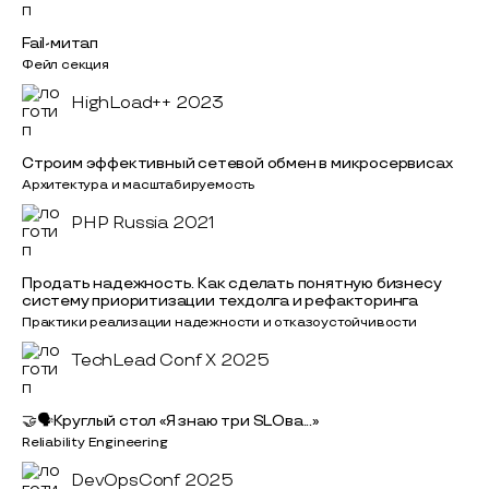
Fail-митап
Фейл секция
HighLoad++ 2023
Строим эффективный сетевой обмен в микросервисах
Архитектура и масштабируемость
PHP Russia 2021
Продать надежность. Как сделать понятную бизнесу
систему приоритизации техдолга и рефакторинга
Практики реализации надежности и отказоустойчивости
TechLead Conf X 2025
🤝🗣Круглый стол «Я знаю три SLOва...»
Reliability Engineering
DevOpsConf 2025