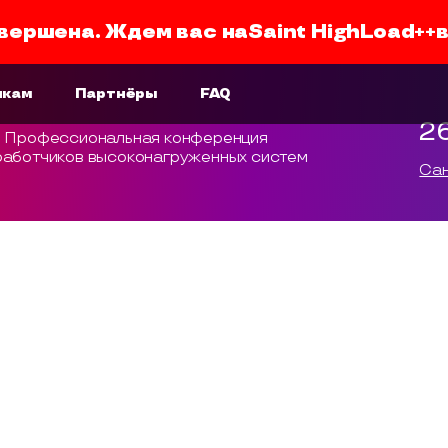
вершена. Ждем вас на
Saint HighLoad++
икам
Партнёры
FAQ
2
Профессиональная конференция
работчиков высоконагруженных систем
Сан
 Saint HighLoad++ 2023