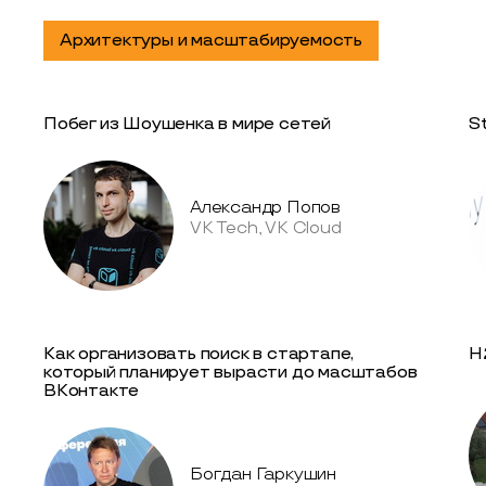
Архитектуры и масштабируемость
Побег из Шоушенка в мире сетей
S
Александр Попов
VK Tech, VK Cloud
Как организовать поиск в стартапе,
H
который планирует вырасти до масштабов
ВКонтакте
Богдан Гаркушин