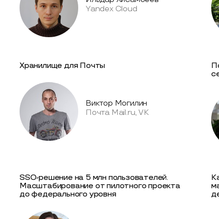
Yandex Cloud
Хранилище для Почты
П
с
Виктор Могилин
Почта Mail.ru, VK
SSO-решение на 5 млн пользователей.
К
Масштабирование от пилотного проекта
м
до федерального уровня
д