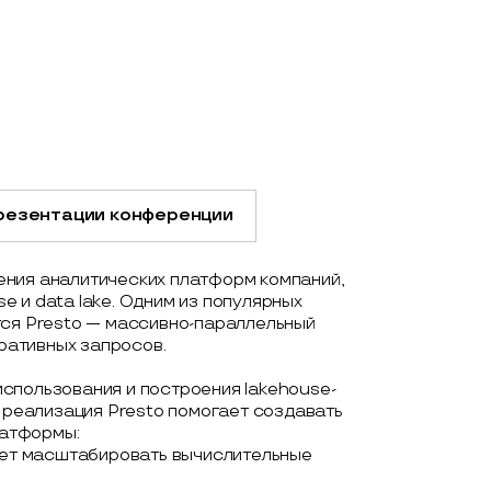
резентации конференции
ения аналитических платформ компаний,
 и data lake. Одним из популярных
тся Presto — массивно-параллельный
ративных запросов.
спользования и построения lakehouse-
я реализация Presto помогает создавать
атформы:
ляет масштабировать вычислительные