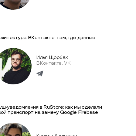
рхитектура ВКонтакте: там, где данные
Илья Щербак
ВКонтакте, VK
уш-уведомления в RuStore: как мы сделали
вой транспорт на замену Google Firebase
Кирилл Алексеев