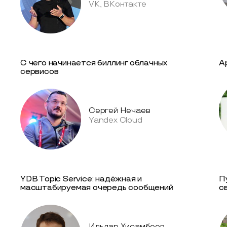
VK, ВКонтакте
С чего начинается биллинг облачных
А
сервисов
Сергей Нечаев
Yandex Cloud
YDB Topic Service: надёжная и
П
масштабируемая очередь сообщений
с
Ильдар Хисамбеев