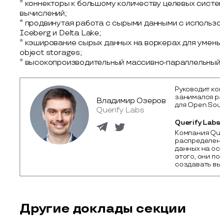
* коннекторы к большому количеству целевых сист
вычислений;
* продвинутая работа с сырыми данными с исполь
Iceberg и Delta Lake;
* кэширование сырых данных на воркерах для умень
object storages;
* высокопроизводительный массивно-параллельный
Руководит ко
занимался р
Владимир Озеров
для Open Sou
Querify Labs
Querify Lab
Компания Que
распределен
данных на ос
этого, они п
создавать в
Другие доклады секции