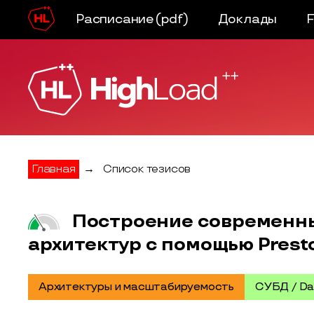
Расписание
(pdf)
Доклады
Главная
→
Список тезисов
Построение современны
архитектур с помощью Prest
Архитектуры и масштабируемость
СУБД / Da