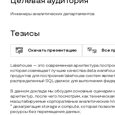
Целевая аудитория
Инженеры аналитических департаментов.
Тезисы
Скачать презентацию
Все п
Lakehouse — это современная архитектура постро
которая совмещает лучшие качества data warehouse
продуктов для построения lakehouse-систем являе
распределенный SQL-движок для выполнения феде
В данном докладе мы обсудим основные сценарии и
архитектур, после чего посмотрим, как техническа
масштабируемые корпоративные аналитические пл
* дезагрегация storage и compute, которая позво
ресурсы без перемещения данных;