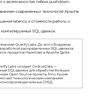
ем с возможностью гибких pushdown-
зованием современных технологий Apache
шения latency и стоимости работы с
 компилируемый SQL-движок.
мпанией Querify Labs. До этого Владимир
азработкой распределенных SQL-движков
rce-продуктов Hazelcast и Apache Ignite.
s
rify Labs создает CedrusData — 
ный SQL-движок для обработки больших 
нове Open Source-проекта Trino. Кроме 
омогают технологическим компаниям 
ысокопроизводительные СУБД.