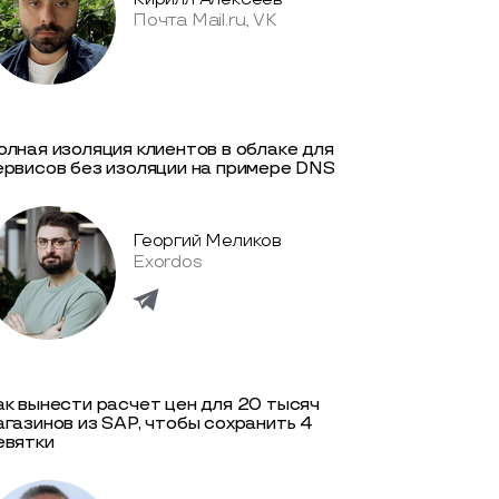
Почта Mail.ru, VK
олная изоляция клиентов в облаке для
ервисов без изоляции на примере DNS
Георгий Меликов
Exordos
ак вынести расчет цен для 20 тысяч
агазинов из SAP, чтобы сохранить 4
евятки