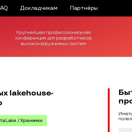
FAQ
Докладчикам
Партнёры
Крупнейшая профессиональная
конференция для разработчиков
высоконагруженных систем
Бы
х lakehouse-
пр
o
Иметь
полез
taLake / Хранимки