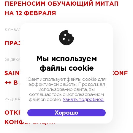
ПЕРЕНОСИМ ОБУЧАЮЩИЙ МИТАП
НА 12 ФЕВРАЛЯ
3 ЯНВАРЯ 2019
ПРАЗДНИЧНЫЙ HIGHLOAD
Мы используем
26 ДЕКАБРЯ 2018
файлы cookie
SAINT HL++ И MOSCOW PYTHON CONF
Сайт использует файлы cookie для
++ В АПРЕЛЕ
эффективной работы. Продолжая
использование сайта, вы
соглашаетесь с использованием
файлов cookie.
Узнать подробнее.
25 ДЕКАБРЯ 2018
Хорошо
ОТКРЫТ CALL FOR PAPERS НА 5
КОНФЕРЕНЦИЙ