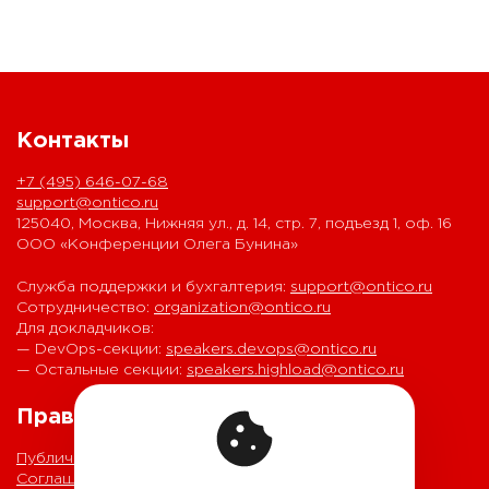
Контакты
+7 (495) 646-07-68
support@ontico.ru
125040, Москва, Нижняя ул., д. 14, стр. 7, подъезд 1, оф. 16
ООО «Конференции Олега Бунина»
Служба поддержки и бухгалтерия:
support@ontico.ru
Сотрудничество:
organization@ontico.ru
Для докладчиков:
— DevOps-секции:
speakers.devops@ontico.ru
— Остальные секции:
speakers.highload@ontico.ru
Правовая информация
Публичная оферта
Соглашение на обработку персональных данных