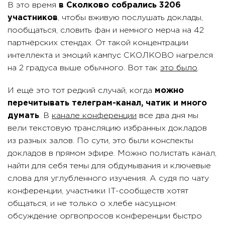
В это время
в Сколково собрались 3206
участников
, чтобы вживую послушать доклады,
пообщаться, словить фан и немного мерча на 42
партнёрских стендах. От такой концентрации
интеллекта и эмоций кампус СКОЛКОВО нагрелся
на 2 градуса выше обычного. Вот так
это было
.
И ещё это тот редкий случай, когда
можно
перечитывать телеграм-канал, чатик и много
думать
. В
канале конференции
все два дня мы
вели текстовую трансляцию избранных докладов
из разных залов. По сути, это были конспекты
докладов в прямом эфире. Можно полистать канал,
найти для себя темы для обдумывания и ключевые
слова для углубленного изучения. А судя по чату
конференции, участники IT-сообществ хотят
общаться, и не только о хлебе насущном:
обсуждение оргвопросов конференции быстро