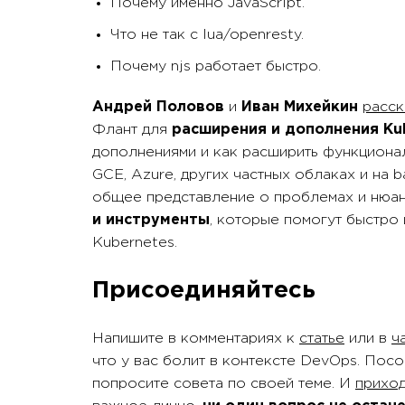
Почему именно JavaScript.
Что не так с lua/openresty.
Почему njs работает быстро.
Андрей Половов
и
Иван Михейкин
расск
Флант для
расширения и дополнения Ku
дополнениями и как расширить функциона
GCE, Azure, других частных облаках и на 
общее представление о проблемах и нюан
и инструменты
, которые помогут быстро
Kubernetes.
Присоединяйтесь
Напишите в комментариях к
статье
или в
ч
что у вас болит в контексте DevOps. Посо
попросите совета по своей теме. И
прихо