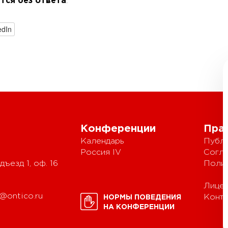
тся без ответа
.
edIn
Конференции
Пра
Календарь
Публи
Россия IV
Согла
дъезд 1, оф. 16
Полит
Лицен
@ontico.ru
Конте
НОРМЫ ПОВЕДЕНИЯ
НА КОНФЕРЕНЦИИ