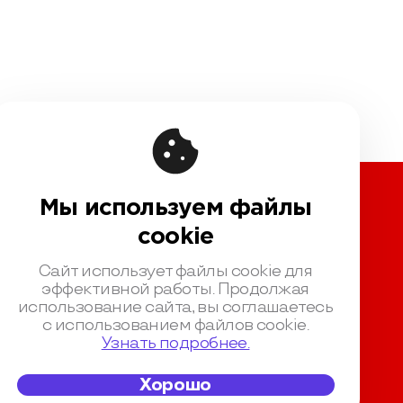
Мы используем файлы
вовая информация
cookie
чная оферта
Сайт использует файлы cookie для
шение на обработку персональных данных
эффективной работы. Продолжая
ика обработки персональных данных
использование сайта, вы соглашаетесь
с использованием файлов cookie.
зионный договор с Автором
Узнать подробнее.
нтная политика конференции
Хорошо