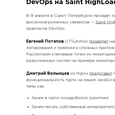
DevOps на Saint HighLo
8–9 апреля в Санкт-Петербурге пройдет 
высоконагруженных сервисов —
Saint Hi
практиков DevOps.
Евгений Потапов
(ITSumma)
проведет
на
логирования и трейсинга сложных прилож
Рассмотрим ключевые точки их мониторин
разрозненных систем на примере монитори
Дмитрий Волынцев
из Nginx
представит
п
функциональность nginx на языке JavaScri
темы как:
Зачем в nginx понадобился скриптинг.
Зачем писать собственный интерпретато