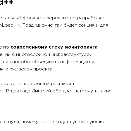
ad++
локальный форк конференции по разработке
ghLoad++
. Традиционно там будет секция и для
с по
современному стеку мониторинга
,
ений с многослойной инфраструктурой.
га и способы объединить информацию из
нга «живого» проекта.
роект, позволяющий расширять
pt. В докладе Дмитрий обещает затронуть такие
р с нуля, почему не подходят существующие.