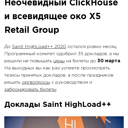
Неочевидный ClickHouse
и всевидящее око X5
Retail Group
До
Saint HighLoad++ 2020
остался ровно месяц,
Программный комитет одобрил 35 докладов, а мы
решили не повышать
цены
на билеты до
30 марта
.
На выходных вы как раз успеете просмотреть
тезисы принятых докладов, а после праздников
решить
оргвопросы
с руководством и
забронировать билеты
.
Доклады Saint HighLoad++