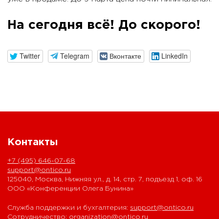
На сегодня всё! До скорого!
Twitter
Telegram
Вконтакте
LinkedIn
Контакты
+7 (495) 646-07-68
support@ontico.ru
125040, Москва, Нижняя ул., д. 14, стр. 7, подъезд 1, оф. 16
ООО «Конференции Олега Бунина»
Служба поддержки и бухгалтерия:
support@ontico.ru
Сотрудничество:
organization@ontico.ru