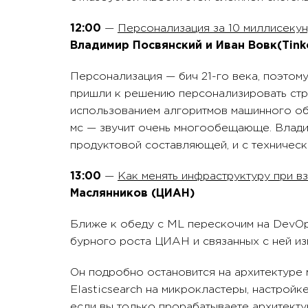
12:00
—
Персонализация за 10 миллисекунд,
Владимир Посвянский и Иван Вовк
(Tink
Персонализация — бич 21-го века, поэтому
пришли к решению персонализировать стр
использованием алгоритмов машинного обуч
мс — звучит очень многообещающе. Влади
продуктовой составляющей, и с техническ
13:00
—
Как менять инфраструктуру при в
Маслянников (ЦИАН)
Ближе к обеду с ML перескочим на DevOp
бурного роста ЦИАН и связанных с ней из
Он подробно остановится на архитектуре 
Elasticsearch на микрокластеры, настройке
если вы только прорабатываете архитекту