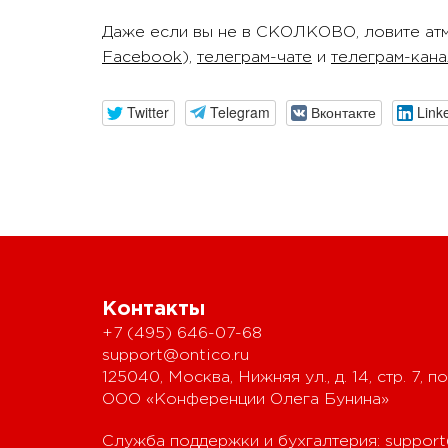
Даже если вы не в СКОЛКОВО, ловите атм
Facebook
),
телеграм-чате
и
телеграм-кан
Twitter
Telegram
Вконтакте
Link
Контакты
+7 (495) 646-07-68
support@ontico.ru
125040, Москва, Нижняя ул., д. 14, стр. 7, по
ООО «Конференции Олега Бунина»
Служба поддержки и бухгалтерия:
support