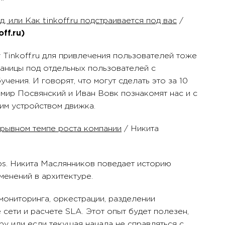
 или Как tinkoff.ru подстраивается под вас
/
off.ru)
 Tinkoff.ru для привлечения пользователей тоже
аницы под отдельных пользователей с
ения. И говорят, что могут сделать это за 10
мир Посвянский и Иван Вовк познакомят нас и с
им устройством движка.
зрывном темпе роста компании
/ Никита
s. Никита Маслянников поведает историю
менений в архитектуре.
мониторинга, оркестрации, разделении
 сети и расчете SLA. Этот опыт будет полезен,
ру или если текущая начала не справляться с