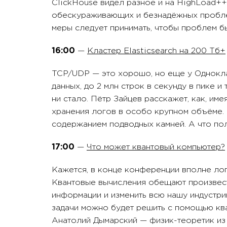
ClickHouse видел разное и на HighLoad+
обескураживающих и безнадёжных проблем
меры следует принимать, чтобы проблем б
16:00
—
Кластер Elasticsearch на 200 Тб+
TCP/UDP — это хорошо, но еще у Однокла
данных, до 2 млн строк в секунду в пике и
ни стало. Пётр Зайцев расскажет, как, имея
хранения логов в особо крупном объёме. 
содержанием подводных камней. А что пол
17:00
—
Что может квантовый компьютер?
Кажется, в конце конференции вполне лог
Квантовые вычисления обещают произвес
информации и изменить всю нашу индустри
задачи можно будет решить с помощью ква
Анатолий Дымарский — физик-теоретик из