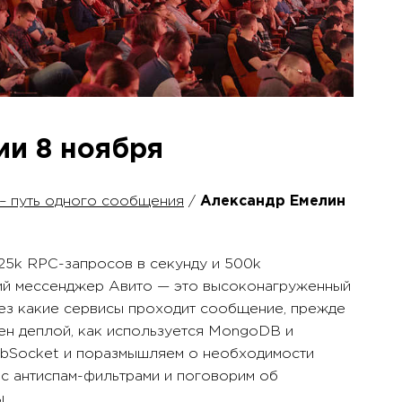
ии 8 ноября
– путь одного сообщения
/
Александр Емелин
 25k RPC-запросов в секунду и 500k
ий мессенджер Авито — это высоконагруженный
рез какие сервисы проходит сообщение, прежде
оен деплой, как используется MongoDB и
bSocket и поразмышляем о необходимости
и с антиспам-фильтрами и поговорим об
.