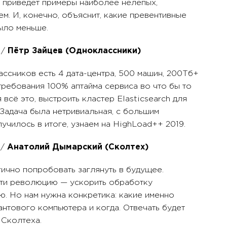
+ приведет примеры наиболее нелепых,
. И, конечно, объяснит, какие превентивные
ыло меньше.
/
Пётр Зайцев (Одноклассники)
ссников есть 4 дата-центра, 500 машин, 200Тб+
 требования 100% аптайма сервиса во что бы то
 всё это, выстроить кластер Elasticsearch для
Задача была нетривиальная, с большим
училось в итоге, узнаем на HighLoad++ 2019.
/
Анатолий Дымарский (Сколтех)
ично попробовать заглянуть в будущее.
ти революцию — ускорить обработку
ю. Но нам нужна конкретика: какие именно
нтового компьютера и когда. Отвечать будет
 Сколтеха.