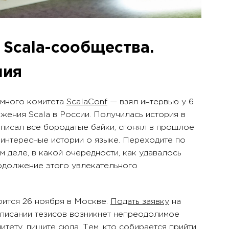
 Scala-сообщества.
ния
много комитета
ScalaConf
— взял интервью у 6
жения Scala в России. Получилась история в
писал все бородатые байки, сгонял в прошлое
о интересные истории о языке. Переходите по
м деле, в какой очередности, как удавалось
одолжение этого увлекательного
оится 26 ноября в Москве.
Подать заявку
на
аписании тезисов возникнет непреодолимое
итету,
пишите сюда
. Тем, кто собирается прийти