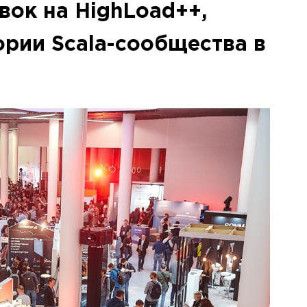
вок на HighLoad++,
ории Scala-сообщества в