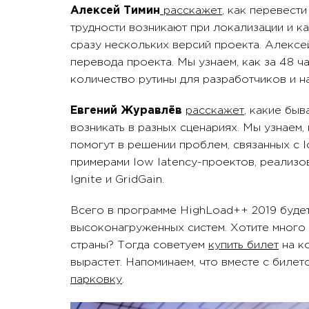
Алексей Тимин
расскажет
, как перевести
трудности возникают при локализации и ка
сразу нескольких версий проекта. Алекс
перевода проекта. Мы узнаем, как за 48 ч
количество рутины для разработчиков и н
Евгений Журавлёв
расскажет
, какие бы
возникать в разных сценариях. Мы узнаем,
помогут в решении проблем, связанных с l
примерами low latency-проектов, реализ
Ignite и GridGain.
Всего в программе HighLoad++ 2019 буде
высоконагруженных систем. Хотите много
страны? Тогда советуем
купить билет
на к
вырастет. Напоминаем, что вместе с биле
парковку
.