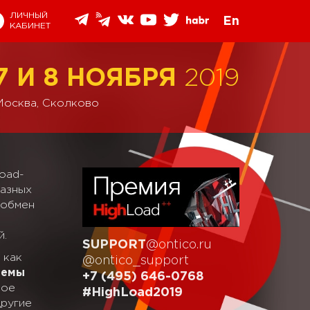
ЛИЧНЫЙ
En
КАБИНЕТ
7 И 8 НОЯБРЯ
2019
Москва, Сколково
oad-
разных
 обмен
й.
SUPPORT
@ontico.ru
 как
@ontico_support
темы
+7 (495) 646-0768
ное
#HighLoad2019
другие