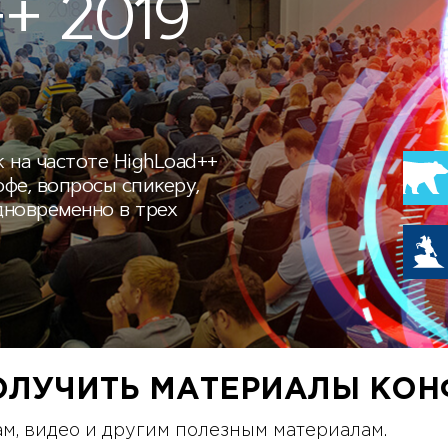
+ 2019
 на частоте HighLoad++
офе, вопросы спикеру,
дновременно в трех
ОЛУЧИТЬ МАТЕРИАЛЫ КОН
м, видео и другим полезным материалам.