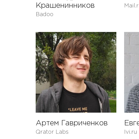
Крашенинников
Mail.
Badoo
Артем Гавриченков
Евг
Qrator Labs
Ivi.ru