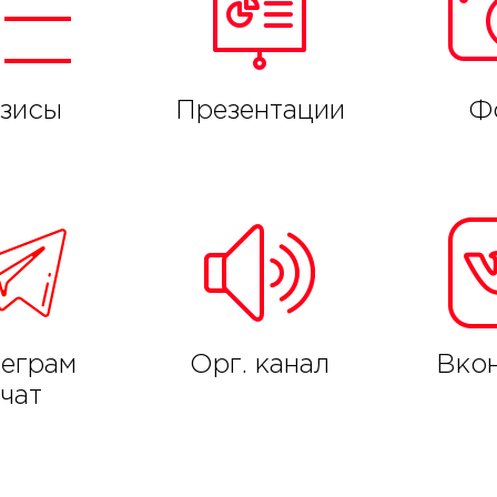
зисы
Презентации
Ф
леграм
Орг. канал
Вкон
-чат