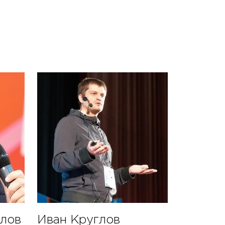
темы
с экспертами
лов
Иван Круглов