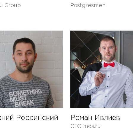
ru Group
Postgresmen
ений Россинский
Роман Ивлиев
CTO mos.ru