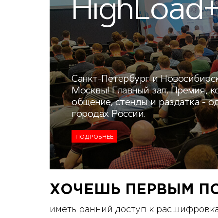
HighLoad+
Санкт-Петербург и Новосибирск
Москвы! Главный зал, Премия, к
общение, стенды и раздатка - о
городах России.
ПОДРОБНЕЕ
ХОЧЕШЬ ПЕРВЫМ П
иметь ранний доступ к расшифровка