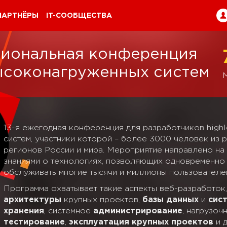
ПАРТНЁРЫ
IT-СООБЩЕСТВА
иональная конференция
ысоконагруженных систем
13-я ежегодная конференция для разработчиков highl
систем, участники которой – более 3000 человек из 
регионов России и мира. Мероприятие направлено на
знаниями о технологиях, позволяющих одновременно
обслуживать многие тысячи и миллионы пользователе
Программа охватывает такие аспекты веб-разработок,
архитектуры
крупных проектов,
базы данных
и
сис
хранения
, системное
администрирование
, нагрузоч
тестирование
,
эксплуатация крупных проектов
и 