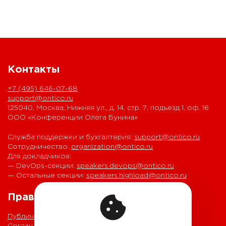
Контакты
+7 (495) 646-07-68
support@ontico.ru
125040, Москва, Нижняя ул., д. 14, стр. 7, подъезд 1, оф. 16
ООО «Конференции Олега Бунина»
Служба поддержки и бухгалтерия:
support@ontico.ru
Сотрудничество:
organization@ontico.ru
Для докладчиков:
— DevOps-секции:
speakers.devops@ontico.ru
— Остальные секции:
speakers.highload@ontico.ru
Правовая информация
Публичная оферта