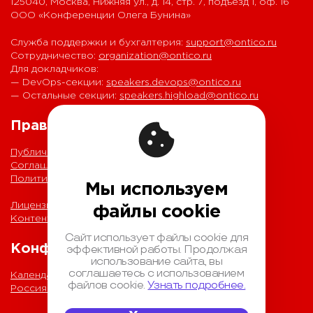
125040, Москва, Нижняя ул., д. 14, стр. 7, подъезд 1, оф. 16
ООО «Конференции Олега Бунина»
Служба поддержки и бухгалтерия:
support@ontico.ru
Сотрудничество:
organization@ontico.ru
Для докладчиков:
— DevOps-секции:
speakers.devops@ontico.ru
— Остальные секции:
speakers.highload@ontico.ru
Правовая информация
Публичная оферта
Соглашение на обработку персональных данных
Политика обработки персональных данных
Мы используем
Лицензионный договор с Автором
файлы cookie
Контентная политика конференции
Сайт использует файлы cookie для
Конференции
эффективной работы. Продолжая
использование сайта, вы
соглашаетесь с использованием
Календарь
файлов cookie.
Узнать подробнее.
Россия IV