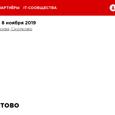
ПАРТНЁРЫ
IT-СООБЩЕСТВА
и 8 ноября
2019
сква, Сколково
отово