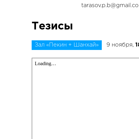
tarasov.p.b@gmail.c
Тезисы
Зал «Пекин + Шанхай»
9 ноября,
1