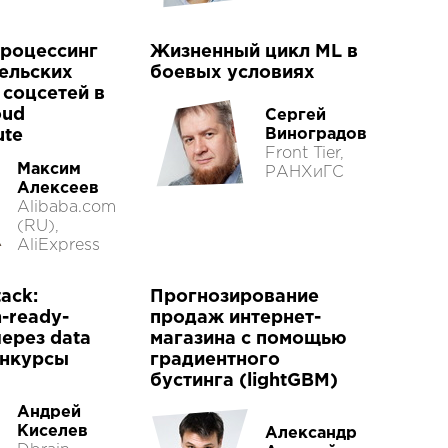
процессинг
Жизненный цикл ML в
ельских
боевых условиях
 соцсетей в
oud
Сергей
Виноградов
te
Front Tier,
Максим
РАНХиГС
Алексеев
Alibaba.com
(RU),
AliExpress
tack:
Прогнозирование
n-ready-
продаж интернет-
ерез data
магазина с помощью
онкурсы
градиентного
бустинга (lightGBM)
Андрей
Киселев
Александр