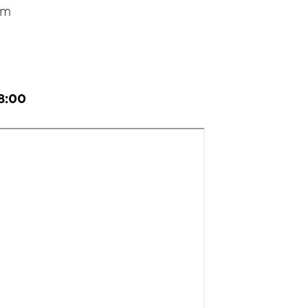
om
8:00