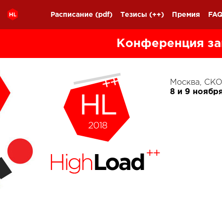
Расписание
(pdf)
Тезисы
(++)
Премия
FA
Конференция за
Москва, С
8 и 9 ноябр