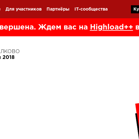
Q
Для участников
Партнёры
IT-сообщества
Ку
вершена. Ждем вас на
Highload++
в
КОЛКОВО
я 2018