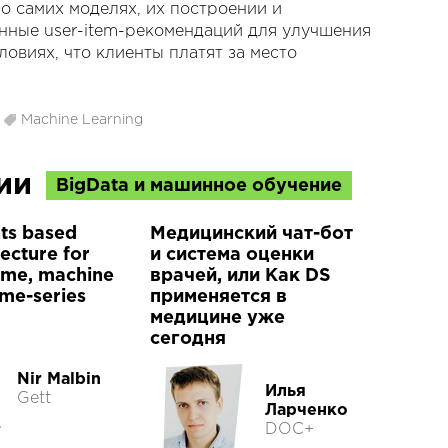
 о самих моделях, их построении и
анные user-item-рекомендаций для улучшения
ловиях, что клиенты платят за место
,
Machine Learning
ции
BigData и машинное обучение
ts based
Медицинский чат-бот
tecture for
и система оценки
time, machine
врачей, или Как DS
ime-series
применяется в
медицине уже
сегодня
Nir Malbin
Илья
Gett
Ларченко
DOC+