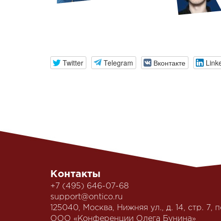
Twitter
Telegram
Вконтакте
Link
Контакты
+7 (495) 646-07-68
support@ontico.ru
125040, Москва, Нижняя ул., д. 14, стр. 7, п
ООО «Конференции Олега Бунина»