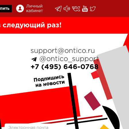
Личный
пить
кабинет
 следующий раз!
support@ontico.ru
@ontico_support
+7 (495) 646-0768