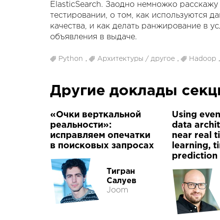
ElasticSearch. Заодно немножко расскажу
тестировании, о том, как используются д
качества, и как делать ранжирование в ус
объявления в выдаче.
Python
,
Архитектуры / другое
,
Hadoop
Другие доклады сек
«Очки верткальной
Using even
реальности»:
data archi
исправляем опечатки
near real 
в поисковых запросах
learning, t
prediction
Тигран
Салуев
Joom