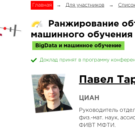
Главная
→
Для участников
→
Список
Ранжирование объ
машинного обучения и
BigData и машинное обучение
Доклад принят в программу конфере
Павел Та
ЦИАН
Руководитель отде
физ.-мат. наук, асс
ФИВТ МФТИ.