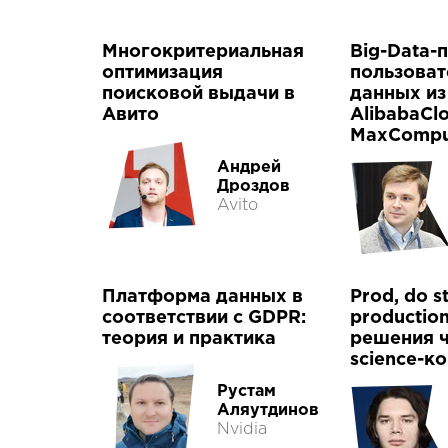
Многокритериальная
Big-Data-
оптимизация
пользоват
поисковой выдачи в
данных из
Авито
AlibabaCl
MaxCompu
Андрей
Дроздов
Avito
Платформа данных в
Prod, do s
соответствии с GDPR:
productio
теория и практика
решения ч
science-к
Рустам
Аляутдинов
Nvidia