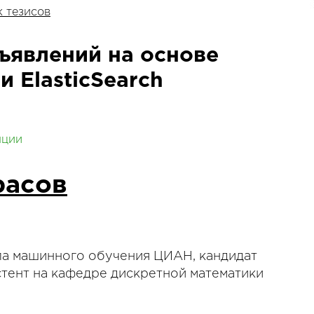
 тезисов
явлений на основе
 ElasticSearch
нции
расов
ла машинного обучения ЦИАН, кандидат
истент на кафедре дискретной математики