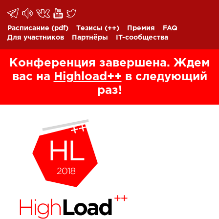
Расписание
(pdf)
Тезисы
(++)
Премия
FAQ
Для участников
Партнёры
IT-сообщества
Конференция завершена. Ждем
вас на
Highload++
в следующий
раз!