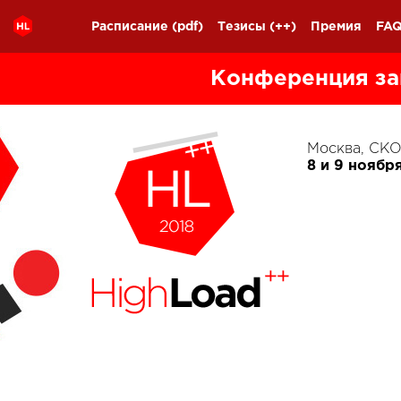
Расписание
(pdf)
Тезисы
(++)
Премия
FA
Конференция за
Москва, С
8 и 9 ноябр