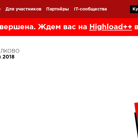
Q
Для участников
Партнёры
IT-сообщества
Ку
вершена. Ждем вас на
Highload++
в
КОЛКОВО
я 2018