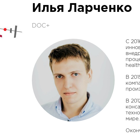
Илья Ларченко
DOC+
С 201
иннов
внед
проце
healt
В 201
комп
прои
В 201
конса
техно
мире.
Оконч