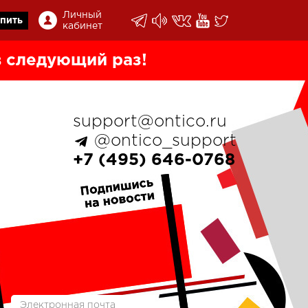
Личный
пить
кабинет
 следующий раз!
support@ontico.ru
@ontico_support
+7 (495) 646-0768