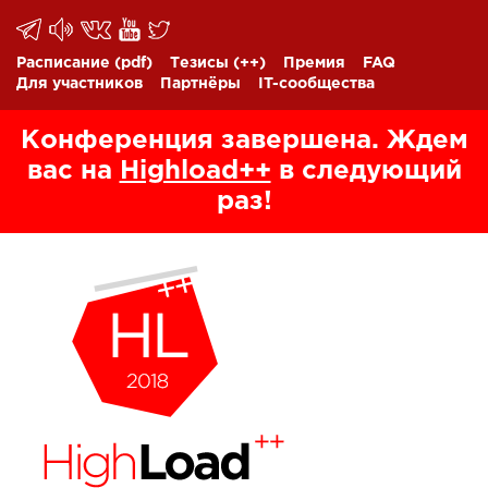
Расписание
(pdf)
Тезисы
(++)
Премия
FAQ
Для участников
Партнёры
IT-сообщества
Конференция завершена. Ждем
вас на
Highload++
в следующий
раз!