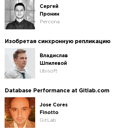
Сергей
Пронин
Percona
Изобретая синхронную репликацию
Владислав
Шпилевой
Ubisoft
Database Performance at Gitlab.com
Jose Cores
Finotto
GitLab