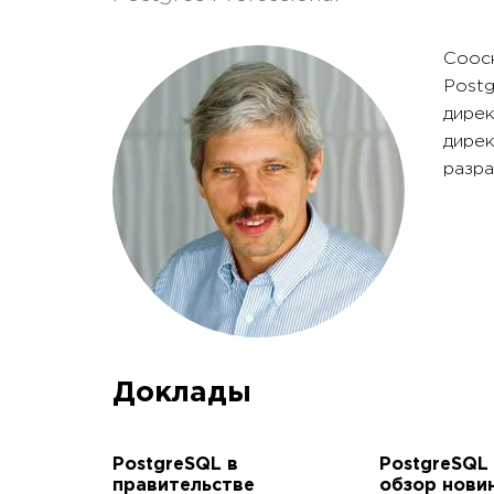
Соосн
Postg
дирек
дирек
разра
Доклады
PostgreSQL в
PostgreSQL 
правительстве
обзор нови