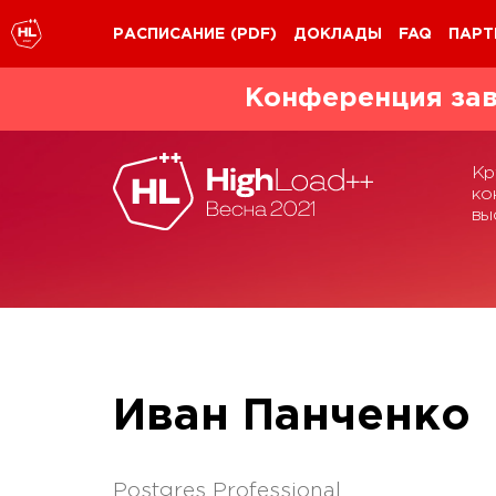
РАСПИСАНИЕ
(PDF)
ДОКЛАДЫ
FAQ
ПАРТ
Конференция зав
Кр
ко
вы
Иван Панченко
Postgres Professional