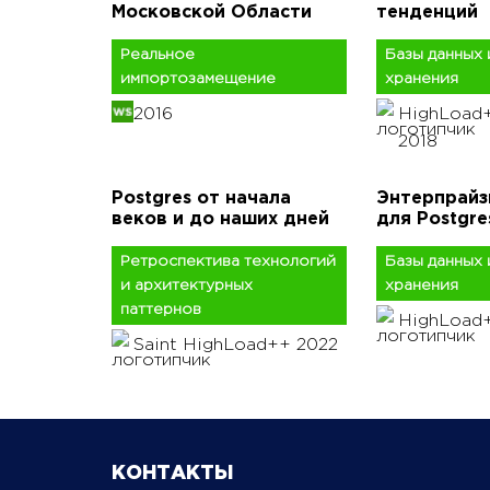
Московской Области
тенденций
Реальное
Базы данных 
импортозамещение
хранения
2016
HighLoad
2018
Postgres от начала
Энтерпрайз
веков и до наших дней
для Postgre
Ретроспектива технологий
Базы данных 
и архитектурных
хранения
паттернов
HighLoad+
Saint HighLoad++ 2022
КОНТАКТЫ