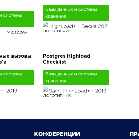
Базы данных и системы
и системы
хранения
HighLoad++ Весна 2021
++ Moscow
ные вызовы
Postgres Highload
s'а
Checklist
и системы
Базы данных и системы
хранения
+ 2019
Saint HighLoad++ 2019
КОНФЕРЕНЦИИ
ПР