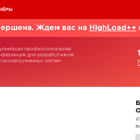
НЁРЫ
ершена. Ждем вас на
HighLoad++
упнейшая профессиональная
нференция для разработчиков
соконагруженных систем
Б
И
в