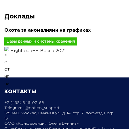
Доклады
Охота за аномалиями на графиках
Базы данных и системы хранения
HighLoad++ Весна 2021
КОНТАКТЫ
+7 (495) 646-07-68
Telegram:
@ontico_support
125040, Москва, Нижняя ул., д. 14, стр. 7, подъезд 1, оф.
16
ООО «Конференции Олега Бунина»
Служба поддержки и бухгалтерия:
support@ontico.ru