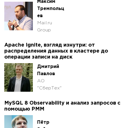
Максим
Тремпольц
ев
Mail.ru
Group
Apache Ignite, взгляд изнутри: от
распределения данных в кластере до
операции записи на диск
Дмитрий
Павлов
АО
"СберТех"
MySQL 8 Observability и анализ запросов с
помощью PMM
Пётр