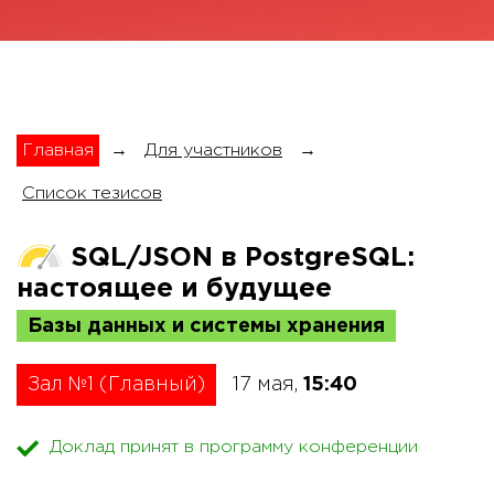
Главная
→
Для участников
→
Список тезисов
SQL/JSON в PostgreSQL:
настоящее и будущее
Базы данных и системы хранения
Зал №1 (Главный)
17 мая,
15:40
Доклад принят в программу конференции