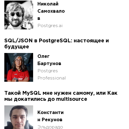
Николай
Самохвало
в
Postgres.ai
SQL/JSON в PostgreSQL: настоящее и
будущее
Олег
Бартунов
Postgres
Professional
Такой MySQL мне нужен самому, или Как
мы докатились до multisource
Константи
н Рекунов
Эльдорадо