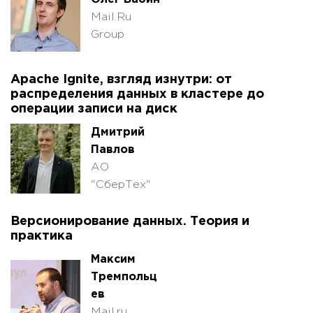
Mail.Ru
Group
Apache Ignite, взгляд изнутри: от
распределения данных в кластере до
операции записи на диск
Дмитрий
Павлов
АО
"СберТех"
Версионирование данных. Теория и
практика
Максим
Тремпольц
ев
Mail.ru