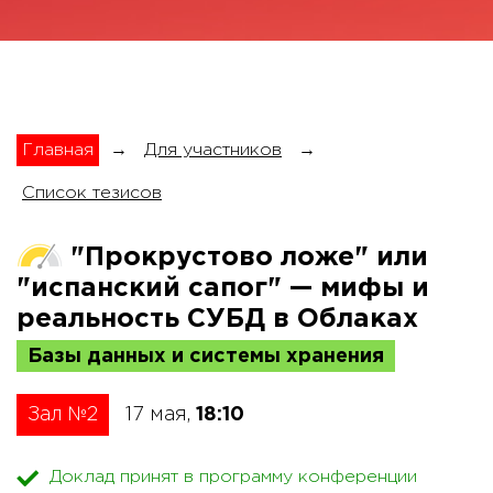
Главная
→
Для участников
→
Список тезисов
"Прокрустово ложе" или
"испанский сапог" — мифы и
реальность СУБД в Облаках
Базы данных и системы хранения
Зал №2
17 мая,
18:10
Доклад принят в программу конференции