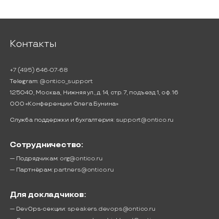
Контакты
+7 (495) 646-07-68
Telegram:
@ontico_support
125040, Москва, Нижняя ул., д. 14, стр. 7, подъезд 1, оф. 16
ООО «Конференции Олега Бунина»
Служба поддержки и бухгалтерия:
support@ontico.ru
Сотрудничество:
— Подрядчикам:
org@ontico.ru
— Партнёрам:
partners@ontico.ru
Для докладчиков:
— DevOps-секции:
speakers.devops@ontico.ru