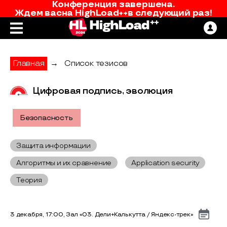
Конференция завершена.
Ждем вас
на
HighLoad++
в следующий раз!
Главная
→
Список тезисов
Цифровая подпись, эволюция
Безопасность
Защита информации
Алгоритмы и их сравнение
Application security
Теория
3 декабря, 17:00, Зал «03. Дели+Калькутта / Яндекс-трек»