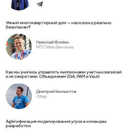
Умный многоквартирный дом — насколько реально
безопасен?
Николай Фомин
МТС Web Services
Как мы учились управлять миллионами учетных записей
и их секретами. Объединяем IGA, PAM и Vault
Дмитрий Чехлыстов
Сбер
Agile'ификация моделирования угроз в командах
разработки