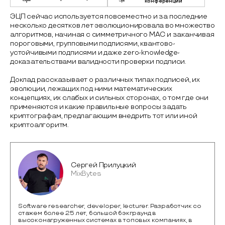
конференции
ЭЦП сейчас используется повсеместно и за последние
несколько десятков лет эволюционировала во множество
алгоритмов, начиная с симметричного MAC и заканчивая
пороговыми, групповыми подписями, квантово-
устойчивыми подписями и даже zero-knowledge-
доказательствами валидности проверки подписи.
Доклад рассказывает о различных типах подписей, их
эволюции, лежащих под ними математических
концепциях, их слабых и сильных сторонах, о том где они
применяются и какие правильные вопросы задать
криптографам, предлагающим внедрить тот или иной
криптоалгоритм.
Сергей Прилуцкий
MixBytes
Software researcher, developer, lecturer. Разработчик со
стажем более 25 лет, большой бэкграунд в
высоконагруженных системах в топовых компаниях, в