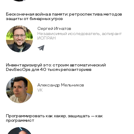
Бесконечная война в памяти: ретроспектива методов
защиты от бинарных угроз
Сергей Игнатов
Независимый исследователь, аспирант
ИСП РАН
Инвентаризируй это: строим автоматический
DevSecOps для 40 тысяч репозиториев
Александр Мельников
VK
Программировать как хакер, защищать — как
программист