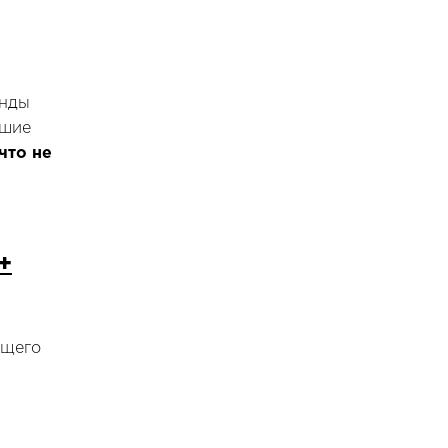
анды
ьшие
что не
+
бщего