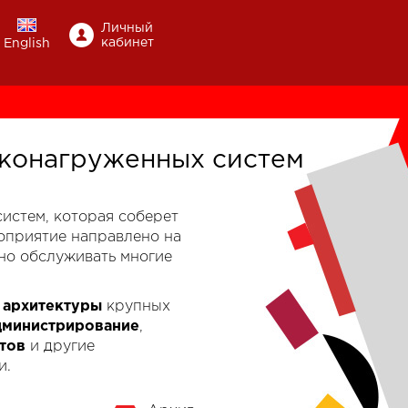
Личный
кабинет
English
конагруженных систем
-систем, которая соберет
роприятие направлено на
но обслуживать многие
к
архитектуры
крупных
дминистрирование
,
тов
и другие
и.