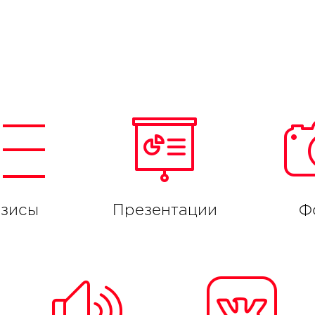
езисы
Презентации
Ф