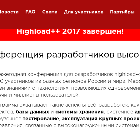
Новости
FAQ
Схема
Для участников
Партнёры
Highload++ 2017 завершён!
ференция разработчиков высо
я ежегодная конференция для разработчиков highload
00 участников из разных регионов России и мира. Ме
ен знаниями о технологиях, позволяющих одновремен
ячи и миллионы пользователей.
грамма охватывает такие аспекты веб-разработок, ка
ектов,
базы данных
и
системы хранения
, системное
а
рузочное
тестирование
,
эксплуатация крупных проек
равления, связанные с высоконагруженными системам