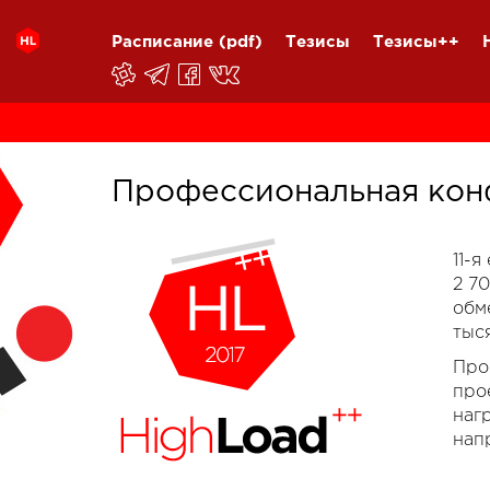
Расписание
(pdf)
Тезисы
Тезисы++
Профессиональная кон
11-
2 7
обм
тыс
Про
про
наг
нап