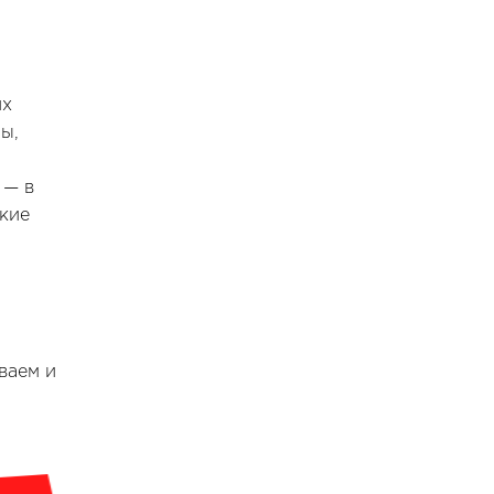
их
ы,
— в
кие
ваем и