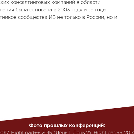
йских консалтинговых компаний в области
ания была основана в 2003 году и за годы
тников сообщества ИБ не только в России, но и
Фото прошлых конференций:
2017
, HighLoad++ 2015 (
День 1
,
День 2
),
HighLoad++ 201