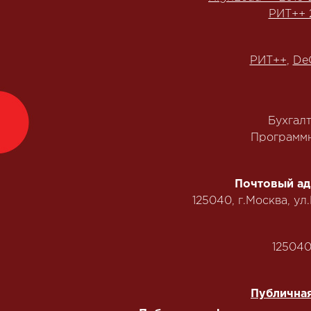
РИТ++ 
РИТ++
,
De
Бухгал
Программн
Почтовый ад
125040, г.Москва, ул
125040,
Публичная