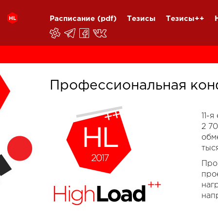
Расписание
(pdf)
Тезисы
Тезисы++
Профессиональная кон
11-
2 7
обм
тыс
Про
про
наг
нап