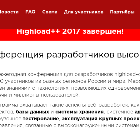
Новости
FAQ
Схема
Для участников
Партнёры
Highload++ 2017 завершён!
ференция разработчиков высо
я ежегодная конференция для разработчиков highload
00 участников из разных регионов России и мира. Ме
ен знаниями о технологиях, позволяющих одновремен
ячи и миллионы пользователей.
грамма охватывает такие аспекты веб-разработок, ка
ектов,
базы данных
и
системы хранения
, системное
а
рузочное
тестирование
,
эксплуатация крупных проек
равления, связанные с высоконагруженными системам