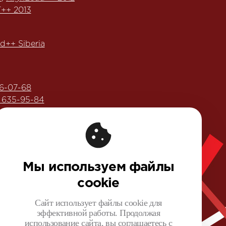
++ 2013
d++ Siberia
6-07-68
) 635-95-84
ега Бунина»:
еренции Олега Бунина»
Мы используем файлы
ис №16.
cookie
Сайт использует файлы cookie для
эффективной работы. Продолжая
льных данных
использование сайта, вы соглашаетесь с