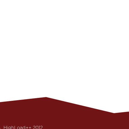
4
,
HighLoad++ 2012