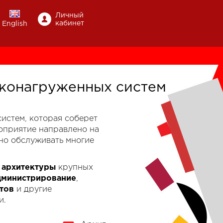
Личный
кабинет
English
конагруженных систем
-систем, которая соберет
роприятие направлено на
но обслуживать многие
к
архитектуры
крупных
дминистрирование
,
тов
и другие
и.