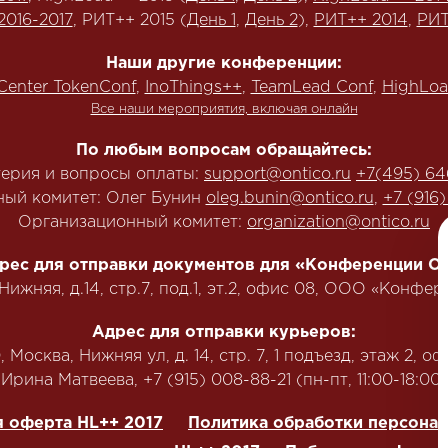
2016-2017
, РИТ++ 2015 (
День 1
,
День 2
),
РИТ++ 2014
,
РИТ
Наши другие конференции:
Center TokenConf
,
InoThings++
,
TeamLead Conf
,
HighLoa
Все наши мероприятия, включая онлайн
По любым вопросам обращайтесь:
терия и вопросы оплаты:
support@ontico.ru
+7(495) 64
ый комитет: Олег Бунин
oleg.bunin@ontico.ru
,
+7 (916
Организационный комитет:
organization@ontico.ru
рес для отправки документов для «Конференции Ол
.Нижняя, д.14, стр.7, под.1, эт.2, офис 08, ООО «Конф
Адрес для отправки курьеров:
 Москва, Нижняя ул, д. 14, стр. 7, 1 подъезд, этаж 2, оф
‭Ирина Матвеева, +7 (915) 008-88-21‬ (пн-пт, 11:00-18:00)
 оферта HL++ 2017
Политика обработки персона