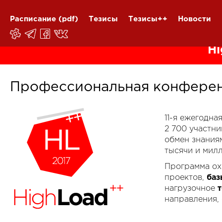
Расписание
(pdf)
Тезисы
Тезисы++
Новости
Hi
Профессиональная конферен
11-я ежегодн
2 700 участн
обмен знания
тысячи и мил
Программа ох
проектов,
баз
нагрузочное
направления,