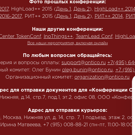
Фото прошлых конференций:
2017
, HighLoad++ 2015 (
День 1
,
День 2
),
HighLoad++ 201
2016-2017
, РИТ++ 2015 (
День 1
,
День 2
),
РИТ++ 2014
,
РИТ
Наши другие конференции:
Center TokenConf
,
InoThings++
,
TeamLead Conf
,
HighLoa
Все наши мероприятия, включая онлайн
По любым вопросам обращайтесь:
терия и вопросы оплаты:
support@ontico.ru
+7(495) 64
ый комитет: Олег Бунин
oleg.bunin@ontico.ru
,
+7 (916
Организационный комитет:
organization@ontico.ru
рес для отправки документов для «Конференции Ол
.Нижняя, д.14, стр.7, под.1, эт.2, офис 08, ООО «Конф
Адрес для отправки курьеров:
 Москва, Нижняя ул, д. 14, стр. 7, 1 подъезд, этаж 2, оф
‭Ирина Матвеева, +7 (915) 008-88-21‬ (пн-пт, 11:00-18:00)