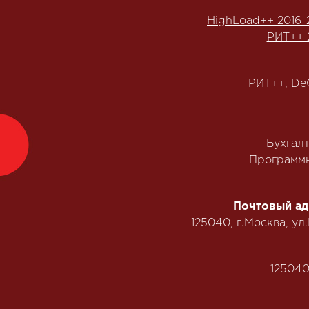
HighLoad++ 2016-
РИТ++ 
РИТ++
,
De
Бухгал
Программн
Почтовый ад
125040, г.Москва, ул
125040,