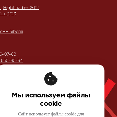
4
,
HighLoad++ 2012
++ 2013
d++ Siberia
6-07-68
) 635-95-84
ега Бунина»:
еренции Олега Бунина»
Мы используем файлы
ис №16.
cookie
Сайт использует файлы cookie для