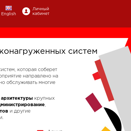
Личный
кабинет
English
конагруженных систем
-систем, которая соберет
роприятие направлено на
но обслуживать многие
к
архитектуры
крупных
дминистрирование
,
тов
и другие
и.