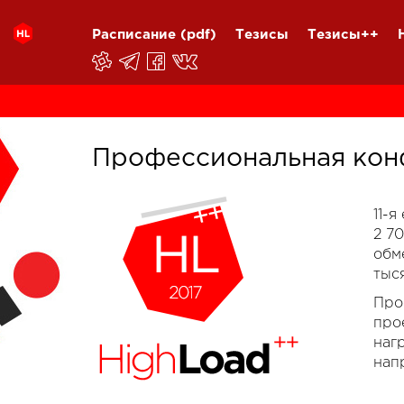
Расписание
(pdf)
Тезисы
Тезисы++
Профессиональная кон
11-
2 7
обм
тыс
Про
про
наг
нап