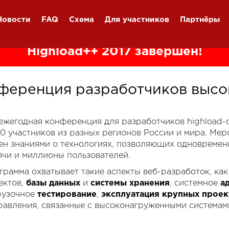
Новости
FAQ
Схема
Для участников
Партнёры
Highload++ 2017 завершён!
ференция разработчиков высо
я ежегодная конференция для разработчиков highload
00 участников из разных регионов России и мира. Ме
ен знаниями о технологиях, позволяющих одновремен
ячи и миллионы пользователей.
грамма охватывает такие аспекты веб-разработок, ка
ектов,
базы данных
и
системы хранения
, системное
а
рузочное
тестирование
,
эксплуатация крупных проек
равления, связанные с высоконагруженными системам