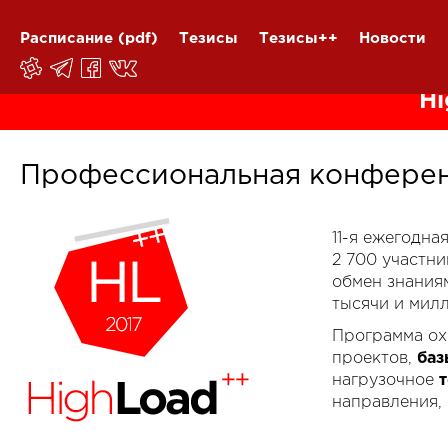
Расписание
(pdf)
Тезисы
Тезисы++
Новости
Hi
Профессиональная конферен
11-я ежегодн
2 700 участн
обмен знания
тысячи и мил
Программа ох
проектов,
баз
нагрузочное
направления,