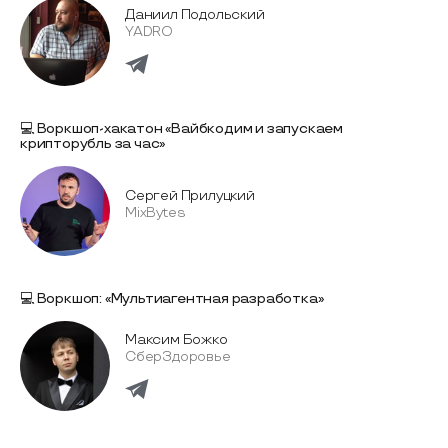
Даниил Подольский
YADRO
💻 Воркшоп-хакатон «Вайбкодим и запускаем
крипторубль за час»
Сергей Прилуцкий
MixBytes
💻 Воркшоп: «Мультиагентная разработка»
Максим Божко
СберЗдоровье