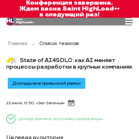
Конференция завершена.
Ждем вас
на Saint HighLoad++
в следующий раз!
Главная
→
Список тезисов
State of AI4SDLC: как AI меняет
процессы разработки в крупных компаниях
Доклады вне привычной рамки
22 июня, 12:50, «Зал Зелёный»
Доклад принят в программу конференции
Целевая аудитория