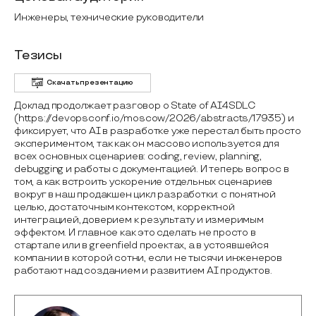
Инженеры, технические руководители
Тезисы
Скачать презентацию
Доклад продолжает разговор о State of AI4SDLC
(https://devopsconf.io/moscow/2026/abstracts/17935) и
фиксирует, что AI в разработке уже перестал быть просто
экспериментом, так как он массово используется для
всех основных сценариев: coding, review, planning,
debugging и работы с документацией. И теперь вопрос в
том, а как встроить ускорение отдельных сценариев
вокруг в наш продакшен цикл разработки: с понятной
целью, достаточным контекстом, корректной
интеграцией, доверием к результату и измеримым
эффектом. И главное как это сделать не просто в
стартапе или в greenfield проектах, а в устоявшейся
компании в которой сотни, если не тысячи инженеров
работают над созданием и развитием AI продуктов.