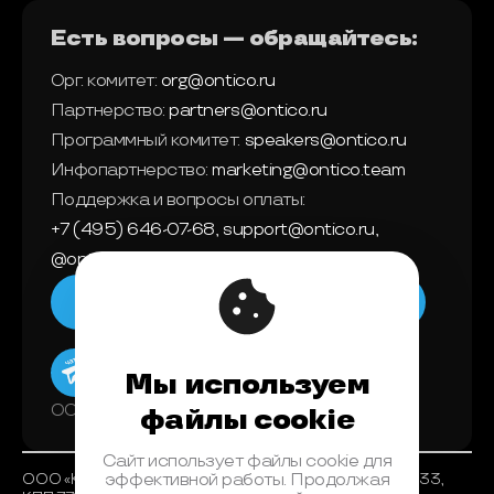
Есть вопросы — обращайтесь:
Орг. комитет:
org@ontico.ru
Партнерство:
partners@ontico.ru
Программный комитет:
speakers@ontico.ru
Инфопартнерство:
marketing@ontico.team
Поддержка и вопросы оплаты:
+7 (495) 646-07-68
,
support@ontico.ru
,
@ontico_support
Мы в телеграм
Мы используем
ООО «Конференции Олега Бунина»
файлы cookie
Сайт использует файлы cookie для
ООО «Конференции Олега Бунина», ИНН 7733863233,
эффективной работы. Продолжая