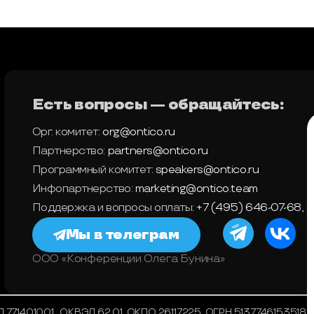
Есть вопросы — обращайтесь:
Орг. комитет:
org@ontico.ru
Партнерство:
partners@ontico.ru
Программный комитет:
speakers@ontico.ru
Инфопартнерство:
marketing@ontico.team
Поддержка и вопросы оплаты:
+7 (495) 646-07-68
,
s
Мы в телеграм
ООО «Конференции Олега Бунина»
71401001 , ОКВЭД 62.01, ОКПО 26117225, ОГРН 5137746153518, 