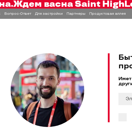
на.
Ждем вас
на Saint HighL
к
Вопрос-Ответ
Для застройки
Партнеры
Продуктовая аллея
Бы
пр
Имет
друг