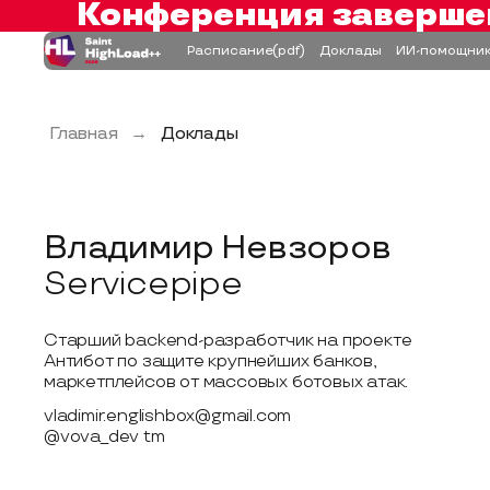
Конференция заверше
Расписание
(pdf)
Доклады
ИИ-помощни
Главная
→
Доклады
Владимир Невзоров
Servicepipe
Старший backend-разработчик на проекте
Антибот по защите крупнейших банков,
маркетплейсов от массовых ботовых атак.
vladimir.englishbox@gmail.com
@vova_dev tm