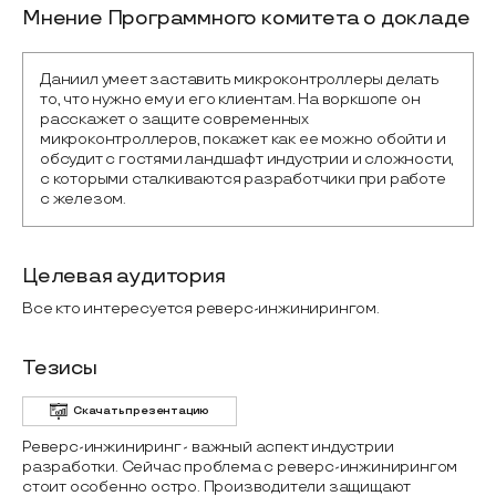
Мнение Программного комитета о докладе
Даниил умеет заставить микроконтроллеры делать 
то, что нужно ему и его клиентам. На воркшопе он 
расскажет о защите современных 
микроконтроллеров, покажет как ее можно обойти и 
обсудит с гостями ландшафт индустрии и сложности, 
с которыми сталкиваются разработчики при работе 
с железом.
Целевая аудитория
Все кто интересуется реверс-инжинирингом.
Тезисы
Скачать презентацию
Реверс-инжиниринг - важный аспект индустрии
разработки. Сейчас проблема с реверс-инжинирингом
стоит особенно остро. Производители защищают