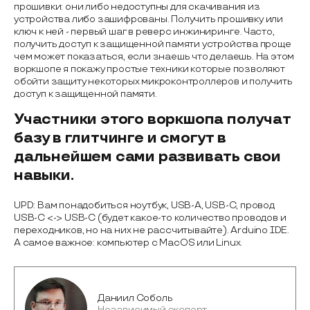
прошивки: они либо недоступны для скачивания из
устройства либо зашифрованы. Получить прошивку или
ключ к ней - первый шаг в реверс инжиниринге. Часто,
получить доступ к защищенной памяти устройства проще
чем может показаться, если знаешь что делаешь. На этом
воркшопе я покажу простые техники которые позволяют
обойти защиту некоторых микроконтроллеров и получить
доступ к защищенной памяти.
Участники этого воркшопа получат
базу в глитчинге и смогут в
дальнейшем сами развивать свои
навыки.
UPD: Вам понадобиться ноутбук, USB-A, USB-C, провод
USB-C <-> USB-C (будет какое-то количество проводов и
переходников, но на них не рассчитывайте). Arduino IDE.
А самое важное: компьютер с MacOS или Linux.
Даниил Соболь
Независимый эксперт