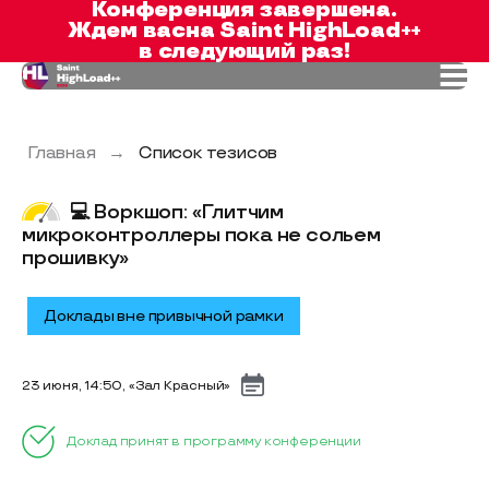
Конференция завершена.
Ждем вас
на Saint HighLoad++
в следующий раз!
Главная
→
Список тезисов
💻 Воркшоп: «Глитчим
микроконтроллеры пока не сольем
прошивку»
Доклады вне привычной рамки
23 июня, 14:50, «Зал Красный»
Доклад принят в программу конференции