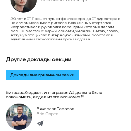
20 лет в IT. Прошел путь от фрилансера, до IT-директора в
не самом маленьком ритейле. Всю жизнь в стартапах.
Разрабатывал и руководил командами которые делали
разный риалтайм: биржи, соцсети, железки. Бегаю, лазаю,
езжу ну мотоциклах. Интересуюсь языками, роботами и
аддитивными технологиями производства.
Другие доклады секции
Доклады вне привычной рамки
Битва за бюджет: интеграция AI должно было
сэкономить, а где в итоге экономия?!
Вячеслав Тарасов
Brio Capital