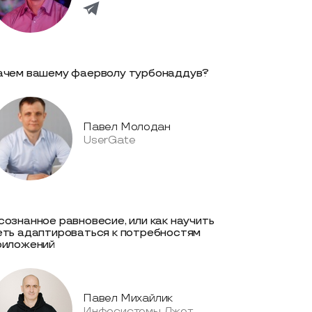
ачем вашему фаерволу турбонаддув?
Павел Молодан
UserGate
сознанное равновесие, или как научить
еть адаптироваться к потребностям
риложений
Павел Михайлик
Инфосистемы Джет