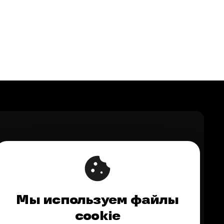
Мы используем файлы
upport@ontico.ru
,
@ontico_support
cookie