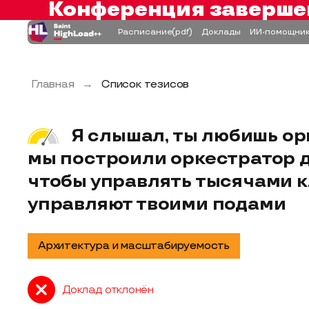
Конференция заверше
Расписание
(pdf)
Доклады
ИИ-помощни
Главная
→
Список тезисов
Я слышал, ты любишь ор
мы построили оркестратор д
чтобы управлять тысячами к
управляют твоими подами
Архитектура и масштабируемость
Доклад отклонён