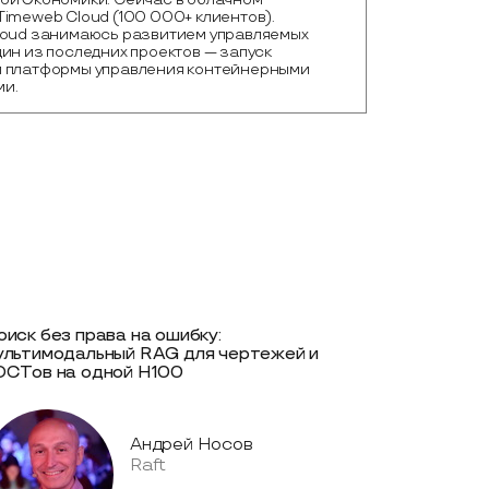
imeweb Cloud (100 000+ клиентов).
loud занимаюсь развитием управляемых
ин из последних проектов — запуск
 платформы управления контейнерными
и.
оиск без права на ошибку:
ультимодальный RAG для чертежей и
ОСТов на одной Н100
Андрей Носов
Raft