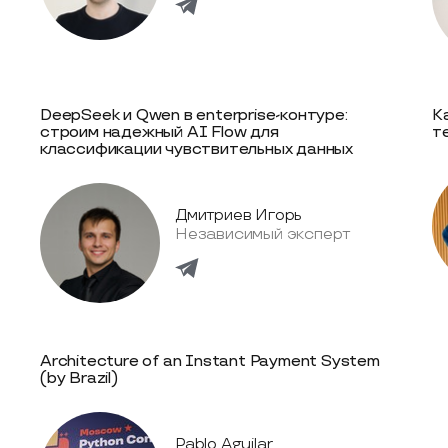
DeepSeek и Qwen в enterprise-контуре:
К
строим надежный AI Flow для
т
классификации чувствительных данных
Дмитриев Игорь
Независимый эксперт
Architecture of an Instant Payment System
(by Brazil)
Pablo Aguilar