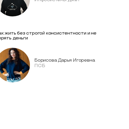
ак жить без строгой консистентности и не
ерять деньги
Борисова Дарья Игоревна
ПСБ