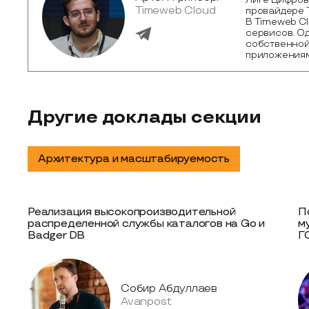
Timeweb Cloud
провайдере T
В Timeweb C
сервисов. Од
собственной
приложениям
Другие доклады секции
Архитектура и масштабируемость
Реализация высокопроизводительной
П
распределенной службы каталогов на Go и
м
Badger DB
Г
Собир Абдуллаев
Avanpost