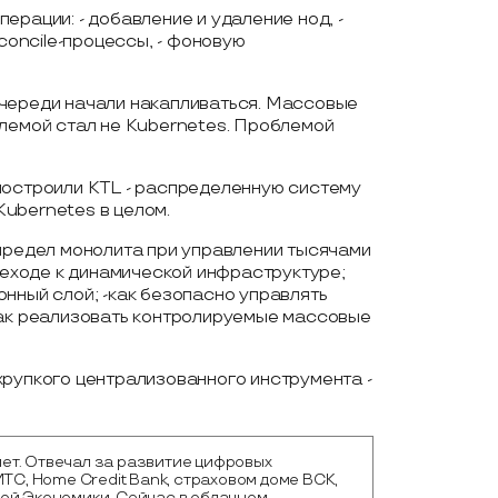
ерации: - добавление и удаление нод, -
econcile-процессы, - фоновую
Очереди начали накапливаться. Массовые
блемой стал не Kubernetes. Проблемой
построили KTL - распределенную систему
ubernetes в целом.
 предел монолита при управлении тысячами
ереходе к динамической инфраструктуре;
нный слой; -как безопасно управлять
как реализовать контролируемые массовые
хрупкого централизованного инструмента -
1 лет. Отвечал за развитие цифровых
МТС, Home Credit Bank, страховом доме ВСК,
ой Экономики. Сейчас в облачном