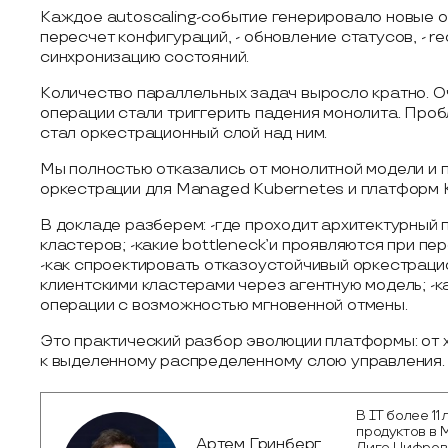
Каждое autoscaling-событие генерировало новые оп
пересчет конфигураций, - обновление статусов, - r
синхронизацию состояний.
Количество параллельных задач выросло кратно. 
операции стали триггерить падения монолита. Про
стал оркестрационный слой над ним.
Мы полностью отказались от монолитной модели и 
оркестрации для Managed Kubernetes и платформ K
В докладе разберем: -где проходит архитектурный
кластеров; -какие bottleneck’и проявляются при п
-как спроектировать отказоустойчивый оркестрацио
клиентскими кластерами через агентную модель; -
операции с возможностью мгновенной отмены.
Это практический разбор эволюции платформы: от 
к выделенному распределенному слою управления.
В IT более 1
продуктов в 
Артем Гринберг
Лиге Цифров