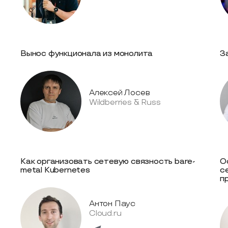
Вынос функционала из монолита
З
Алексей Лосев
Wildberries & Russ
Как организовать сетевую связность bare-
О
metal Kubernetes
с
п
Антон Паус
Cloud.ru