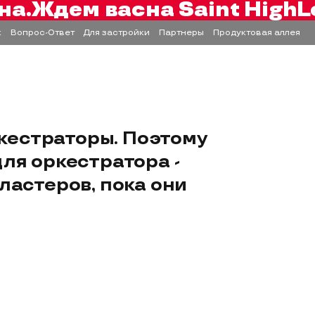
на.
Ждем вас
на Saint HighL
к
Вопрос-Ответ
Для застройки
Партнеры
Продуктовая аллея
кестраторы. Поэтому
ля оркестратора -
ластеров, пока они