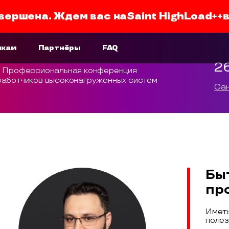
вершена. Ждем вас на
Saint HighLoad++
икам
Партнёры
FAQ
2
Профессиональная конференция
работчиков высоконагруженных систем
Сан
Бы
пр
Иметь
полез