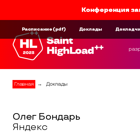
Конференция за
Расписание
(pdf)
Доклады
Докладч
раз
Главная
→
Доклады
Олег Бондарь
Яндекс