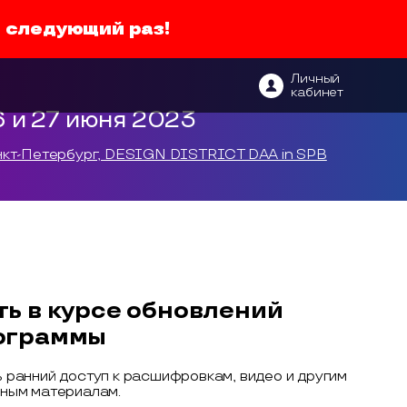
в следующий раз!
Личный
кабинет
6 и 27 июня 2023
кт-Петербург, DESIGN DISTRICT DAA in SPB
ть в курсе обновлений
ограммы
 ранний доступ к расшифровкам, видео и другим
ным материалам.