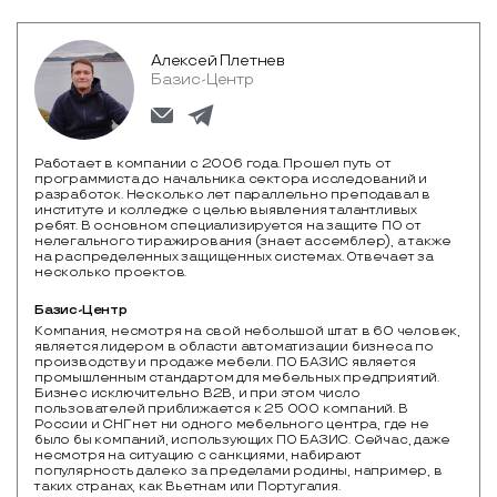
Алексей Плетнев
Базис-Центр
Работает в компании с 2006 года. Прошел путь от
программиста до начальника сектора исследований и
разработок. Несколько лет параллельно преподавал в
институте и колледже с целью выявления талантливых
ребят. В основном специализируется на защите ПО от
нелегального тиражирования (знает ассемблер), а также
на распределенных защищенных системах. Отвечает за
несколько проектов.
Базис-Центр
Компания, несмотря на свой небольшой штат в 60 человек, 
является лидером в области автоматизации бизнеса по 
производству и продаже мебели. ПО БАЗИС является 
промышленным стандартом для мебельных предприятий. 
Бизнес исключительно B2B, и при этом число 
пользователей приближается к 25 000 компаний. В 
России и СНГ нет ни одного мебельного центра, где не 
было бы компаний, использующих ПО БАЗИС. Сейчас, даже 
несмотря на ситуацию с санкциями, набирают 
популярность далеко за пределами родины, например, в 
таких странах, как Вьетнам или Португалия.