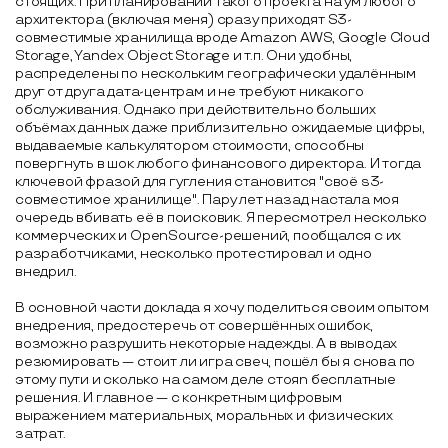
стоящих. При планировании такого проекта на ум любого
архитектора (включая меня) сразу приходят S3-
совместимые хранилища вроде Amazon AWS, Google Cloud
Storage, Yandex Object Storage и т.п. Они удобны,
распределены по нескольким географически удалённым
друг от друга дата-центрам и не требуют никакого
обслуживания. Однако при действительно больших
объёмах данных даже приблизительно ожидаемые цифры,
выдаваемые калькулятором стоимости, способны
повергнуть в шок любого финансового директора. И тогда
ключевой фразой для гугления становится "своё s3-
совместимое хранилище". Пару лет назад настала моя
очередь вбивать её в поисковик. Я пересмотрел несколько
коммерческих и OpenSource-решений, пообщался с их
разработчиками, несколько протестировал и одно
внедрил.
В основной части доклада я хочу поделиться своим опытом
внедрения, предостеречь от совершённых ошибок,
возможно разрушить некоторые надежды. А в выводах
резюмировать — стоит ли игра свеч, пошёл бы я снова по
этому пути и сколько на самом деле стояn бесплатные
решения. И главное — с конкретным цифровым
выражением материальных, моральных и физических
затрат.