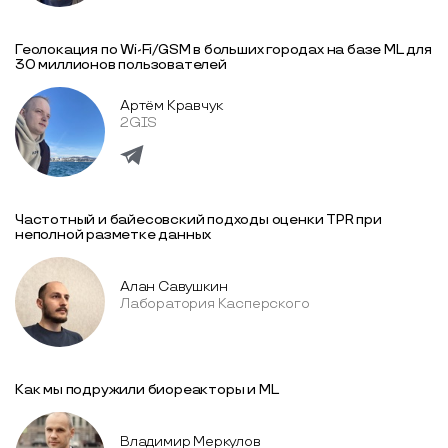
Геолокация по Wi-Fi/GSM в больших городах на базе ML для
30 миллионов пользователей
Артём Кравчук
2GIS
Частотный и байесовский подходы оценки TPR при
неполной разметке данных
Алан Савушкин
Лаборатория Касперского
Как мы подружили биореакторы и ML
Владимир Меркулов