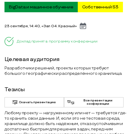
BigData и машинное обучение
Собственный S3
23 сентября, 14:40, «Зал 04. Красный»
Доклад принят в программу конференции
Целевая аудитория
Разработчики решений, проекты которых требуют
большого географически распределённого хранилища.
Тезисы
Все презентации
Скачать презентацию
конференции
Любому проекту — нагруженному или нет — требуется где-
то хранить свои данные. И, если это не тестовая среда,
хранилище должно быть надёжным, отказоустойчивым и
достаточно быстрым для решения задач, перед ним