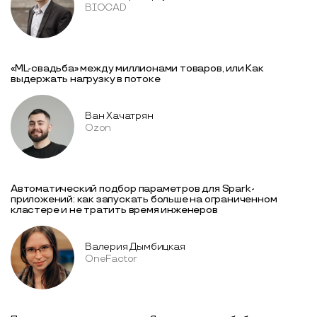
BIOCAD
«ML-свадьба» между миллионами товаров, или Как
выдержать нагрузку в потоке
Ван Хачатрян
Ozon
Автоматический подбор параметров для Spark-
приложений: как запускать больше на ограниченном
кластере и не тратить время инженеров
Валерия Дымбицкая
OneFactor