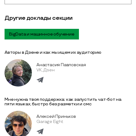
Другие доклады секции
BigData и машинное обучение
Авторы в Дзене и как мы ищем их аудиторию
Анастасия Павловская
VK, Дзен
Мне нужна твоя поддержка: как запустить чат-бот на
пяти языках, быстро без разметки и смс
Алексей Приньков
Garage Eight