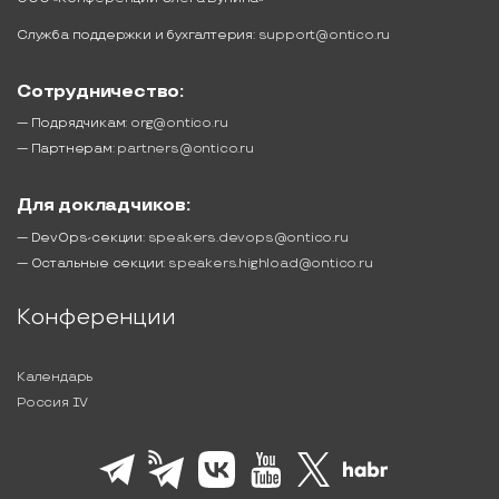
Служба поддержки и бухгалтерия:
support@ontico.ru
Сотрудничество:
— Подрядчикам:
org@ontico.ru
— Партнерам:
partners@ontico.ru
Для докладчиков:
— DevOps-секции:
speakers.devops@ontico.ru
— Остальные секции:
speakers.highload@ontico.ru
Конференции
Календарь
Россия IV