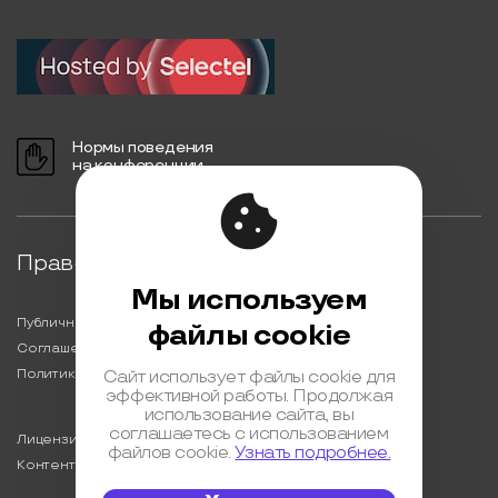
Нормы поведения
на конференции
Правовая информация
Мы используем
Публичная оферта
файлы cookie
Соглашение на обработку персональных данных
Политика обработки персональных данных
Сайт использует файлы cookie для
эффективной работы. Продолжая
использование сайта, вы
соглашаетесь с использованием
Лицензионный договор с Автором
файлов cookie.
Узнать подробнее.
Контентная политика конференции