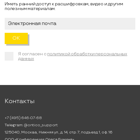
Иметь ранний доступ к расшифровкам, видео и другим
полезным материалам.
Я согласен с
политикой обработки персональных
данных
Контакты
+7 (495) 646-07-68
Telegram:
@ontico_support
125040, Москва, Нижняя ул., д. 14, стр. 7, подъезд 1, оф. 16
ООО «Конференции Олега Бунина»