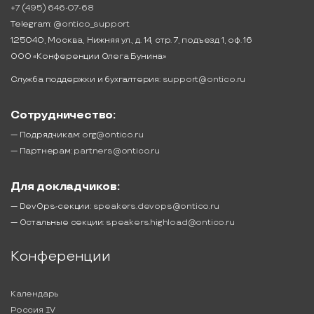
+7 (495) 646-07-68
Telegram:
@ontico_support
125040, Москва, Нижняя ул., д. 14, стр. 7, подъезд 1, оф. 16
ООО «Конференции Олега Бунина»
Служба поддержки и бухгалтерия:
support@ontico.ru
Сотрудничество:
— Подрядчикам:
org@ontico.ru
— Партнерам:
partners@ontico.ru
Для докладчиков:
— DevOps-секции:
speakers.devops@ontico.ru
— Остальные секции:
speakers.highload@ontico.ru
Конференции
Календарь
Россия IV