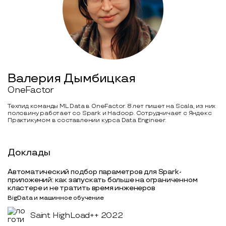
Валерия Дымбицкая
OneFactor
Техлид команды ML Data в OneFactor. 8 лет пишет на Scala, из них
половину работает со Spark и Hadoop. Сотрудничает с Яндекс
Практикумом в составлении курса Data Engineer.
Доклады
Автоматический подбор параметров для Spark-
приложений: как запускать больше на ограниченном
кластере и не тратить время инженеров
BigData и машинное обучение
Saint HighLoad++ 2022