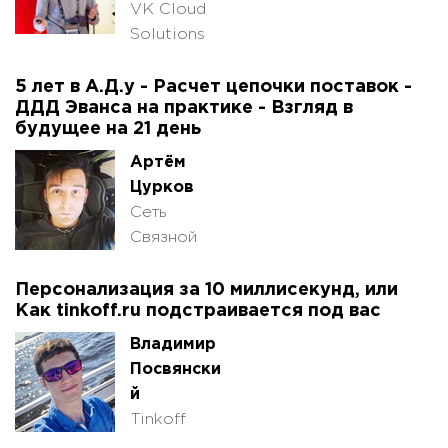
VK Cloud
Solutions
5 лет в А.Д.у - Расчет цепочки поставок -
ДДД Эванса на практике - Взгляд в
будущее на 21 день
Артём
Цурков
Сеть
Связной
Персонализация за 10 миллисекунд, или
Как tinkoff.ru подстраивается под вас
Владимир
Посвянски
й
Tinkoff