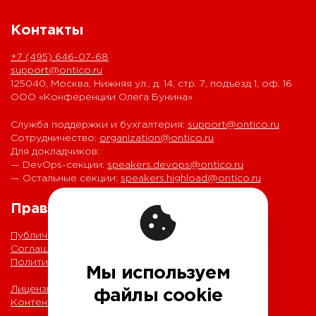
Контакты
+7 (495) 646-07-68
support@ontico.ru
125040, Москва, Нижняя ул., д. 14, стр. 7, подъезд 1, оф. 16
ООО «Конференции Олега Бунина»
Служба поддержки и бухгалтерия:
support@ontico.ru
Сотрудничество:
organization@ontico.ru
Для докладчиков:
— DevOps-секции:
speakers.devops@ontico.ru
— Остальные секции:
speakers.highload@ontico.ru
Правовая информация
Публичная оферта
Соглашение на обработку персональных данных
Политика обработки персональных данных
Мы используем
Лицензионный договор с Автором
файлы cookie
Контентная политика конференции