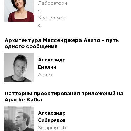
Лаборатори
я
Касперског
о
Архитектура Мессенджера Авито – путь
одного сообщения
Александр
Емелин
Авито
Паттерны проектирования приложений на
Apache Kafka
Александр
Сибиряков
Scrapinghub