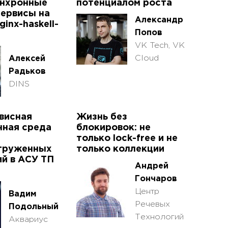
инхронные
потенциалом роста
сервисы на
Александр
inx-haskell-
Попов
VK Tech, VK
Cloud
Алексей
Радьков
DINS
висная
Жизнь без
нная среда
блокировок: не
только lock-free и не
груженных
только коллекции
й в АСУ ТП
Андрей
Гончаров
Центр
Вадим
Речевых
Подольный
Технологий
Аквариус