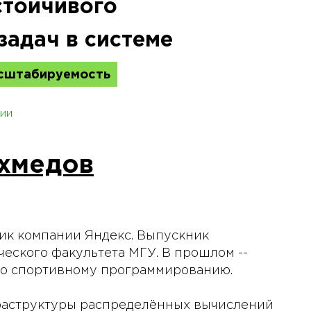
стойчивого
задач в системе
асштабируемость
ии
хмедов
ик компании Яндекс. Выпускник
еского факультета МГУ. В прошлом --
по спортивному программированию.
фраструктуры распределённых вычислений