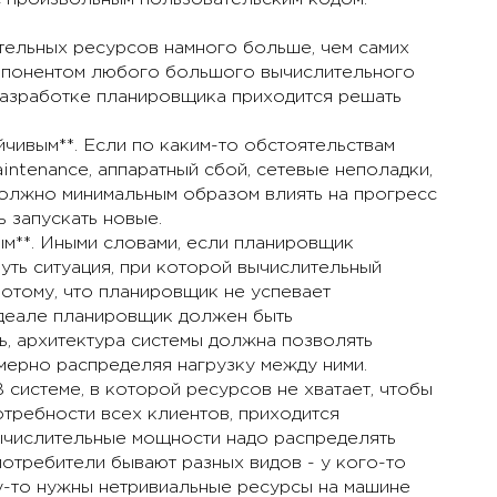
тельных ресурсов намного больше, чем самих
омпонентом любого большого вычислительного
разработке планировщика приходится решать
чивым**. Если по каким-то обстоятельствам
intenance, аппаратный сбой, сетевые неполадки,
должно минимальным образом влиять на прогресс
 запускать новые.
м**. Иными словами, если планировщик
уть ситуация, при которой вычислительный
потому, что планировщик не успевает
идеале планировщик должен быть
ь, архитектура системы должна позволять
мерно распределяя нагрузку между ними.
 системе, в которой ресурсов не хватает, чтобы
требности всех клиентов, приходится
вычислительные мощности надо распределять
потребители бывают разных видов - у кого-то
му-то нужны нетривиальные ресурсы на машине