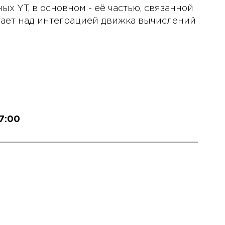
х YT, в основном - её частью, связанной
тает над интеграцией движка вычислений
17:00