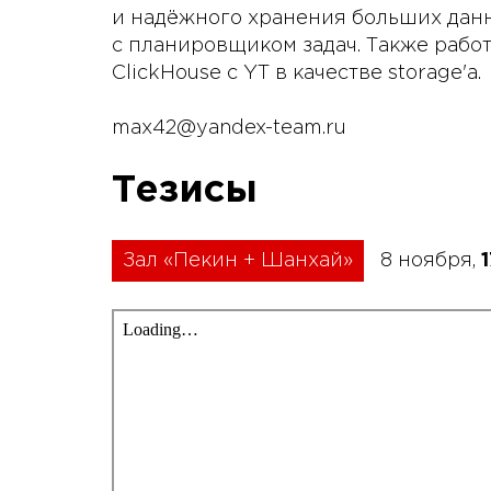
и надёжного хранения больших данны
с планировщиком задач. Также рабо
ClickHouse с YT в качестве storage'а.
max42@yandex-team.ru
Тезисы
Зал «Пекин + Шанхай»
8 ноября,