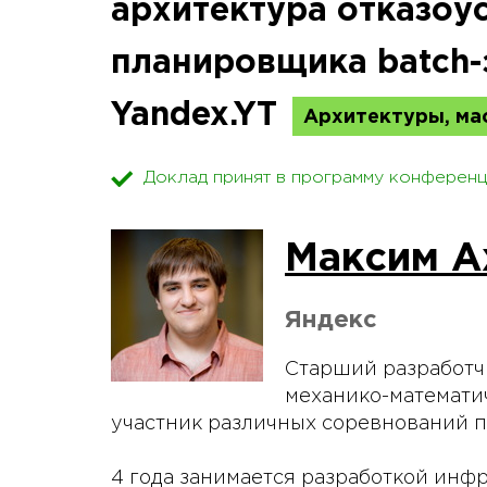
архитектура отказоу
планировщика batch-
Yandex.YT
Архитектуры, м
Доклад принят в программу конференц
Максим А
Яндекс
Старший разработч
механико-математич
участник различных соревнований 
4 года занимается разработкой ин