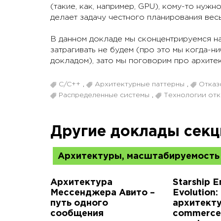
(такие, как, например, GPU), кому-то нуж
делает задачу честного планирования вес
В данном докладе мы сконцентрируемся на 
затрагивать не будем (про это мы когда-н
докладом), зато мы поговорим про архите
C/C++
,
Архитектурные паттерны
,
Отказ
Распределенные системы
,
Технологии отк
Другие доклады секц
Архитектуры, масштабируемость
Архитектура
Starship E
Мессенджера Авито –
Evolution:
путь одного
архитекту
сообщения
commerce