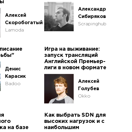
мы
Александр
Алексей
Сибиряков
Скоробогатый
Scrapinghub
Lamoda
писание
Игра на выживание:
рьбы"
запуск трансляций
Английской Премьер-
лиги в новом формате
Денис
Карасик
Алексей
Badoo
Голубев
Okko
ия
Как выбрать SDN для
ного
высоких нагрузок и с
а на базе
наибольшим