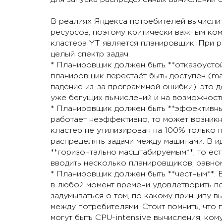
В реалиях Яндекса потребителей вычисли
ресурсов, поэтому критически важным к
кластера YT является планировщик. При 
целый спектр задач:
* Планировщик должен быть **отказоустой
планировщик перестаёт быть доступен (ma
падение из-за программной ошибки), это 
уже бегущих вычислений и на возможность
* Планировщик должен быть **эффективны
работает неэффективно, то может возникн
кластер не утилизирован на 100% только 
распределять задачи между машинами. В 
**горизонтально масштабируемым**, то ест
вводить несколько планировщиков, равно
* Планировщик должен быть **честным**. В
в любой момент времени удовлетворить по
задумываться о том, по какому принципу 
между потребителями. Стоит помнить, что 
могут быть CPU-intensive вычисления, ко