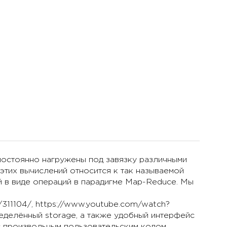
постоянно нагружены под завязку различными
этих вычислений относится к так называемой
й в виде операций в парадигме Map-Reduce. Мы
/311104/, https://www.youtube.com/watch?
делённый storage, а также удобный интерфейс
с произвольным пользовательским кодом.