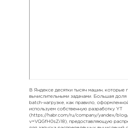
В Яндексе десятки тысяч машин, которые 
вычислительными задачами. Большая доля 
batch-нагрузке, как правило, оформленно
используем собственную разработку YT
(https://habr.com/ru/company/yandex/blog
v=VQGfH0sZi18), предоставляющую распре
для запуска распределённых вычислений 