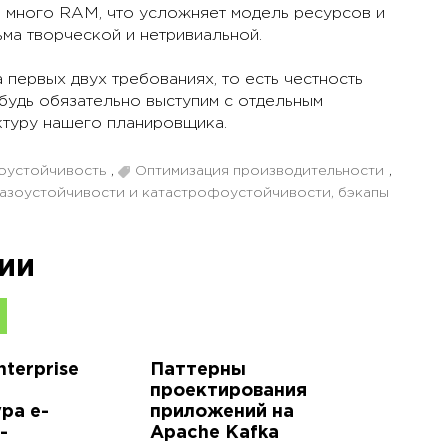
но много RAM, что усложняет модель ресурсов и
ьма творческой и нетривиальной.
первых двух требованиях, то есть честность
ибудь обязательно выступим с отдельным
ктуру нашего планировщика.
оустойчивость
,
Оптимизация производительности
,
азоустойчивости и катастрофоустойчивости, бэкапы
ии
nterprise
Паттерны
проектирования
ра e-
приложений на
-
Apache Kafka