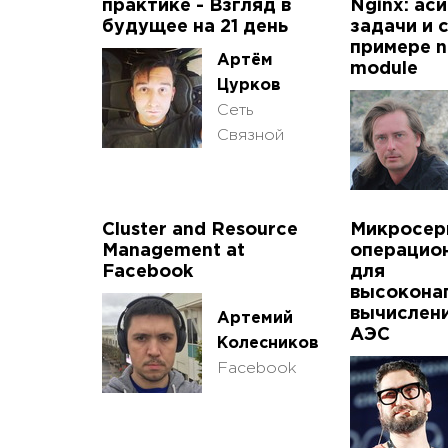
практике - Взгляд в
Nginx: ас
будущее на 21 день
задачи и 
примере ng
Артём
module
Цурков
Сеть
Связной
Cluster and Resource
Микросер
Management at
операцио
Facebook
для
высокона
вычислени
Артемий
АЭС
Колесников
Facebook