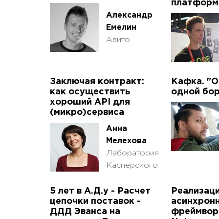
платфор
Александр
Емелин
Авито
Заключая контракт:
Кафка. "О
как осуществить
одной бо
хороший API для
(микро)сервиса
Анна
Мелехова
Лаборатория
Касперского
5 лет в А.Д.у - Расчет
Реализац
цепочки поставок -
асинхрон
ДДД Эванса на
фреймворк