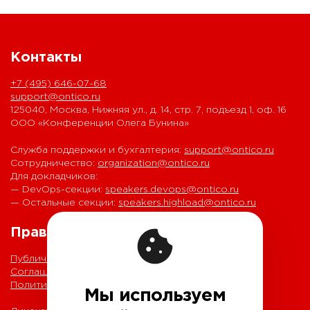
Контакты
+7 (495) 646-07-68
support@ontico.ru
125040, Москва, Нижняя ул., д. 14, стр. 7, подъезд 1, оф. 16
ООО «Конференции Олега Бунина»
Служба поддержки и бухгалтерия:
support@ontico.ru
Сотрудничество:
organization@ontico.ru
Для докладчиков:
— DevOps-секции:
speakers.devops@ontico.ru
— Остальные секции:
speakers.highload@ontico.ru
Правовая информация
Публичная оферта
Соглашение на обработку персональных данных
Политика обработки персональных данных
Мы используем