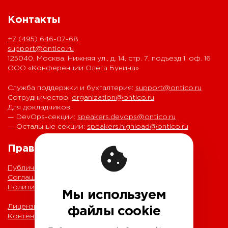
Контакты
+7 (495) 646-07-68
support@ontico.ru
125040, Москва, Нижняя ул., д. 14, стр. 7, подъезд 1, оф. 16
ООО «Конференции Олега Бунина»
Служба поддержки и бухгалтерия:
support@ontico.ru
Сотрудничество:
organization@ontico.ru
Для докладчиков:
— DevOps-секции:
speakers.devops@ontico.ru
— Остальные секции:
speakers.highload@ontico.ru
Правовая информация
Публичная оферта
Соглашение на обработку персональных данных
Политика обработки персональных данных
Мы используем
Лицензионный договор с Автором
файлы cookie
Контентная политика конференции