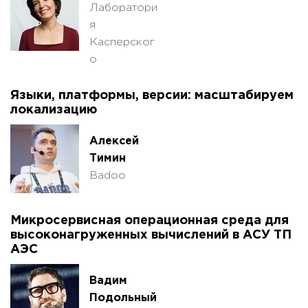
Лаборатори
я
Касперског
о
Языки, платформы, версии: масштабируем
локализацию
Алексей
Тимин
Badoo
Микросервисная операционная среда для
высоконагруженных вычислений в АСУ ТП
АЭС
Вадим
Подольный