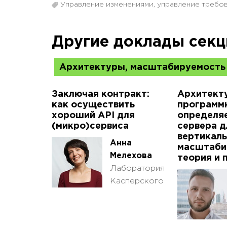
Управление изменениями, управление требо
Другие доклады секц
Архитектуры, масштабируемость
Заключая контракт:
Архитект
как осуществить
программ
хороший API для
определя
(микро)сервиса
сервера д
вертикал
Анна
масштаби
Мелехова
теория и 
Лаборатория
Касперского