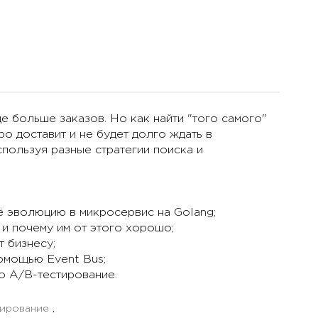
ще больше заказов. Но как найти "того самого"
ро доставит и не будет долго ждать в
спользуя разные стратегии поиска и
ё эволюцию в микросервис на Golang;
 и почему им от этого хорошо;
т бизнесу;
омощью Event Bus;
о A/B-тестирование.
нирование
,