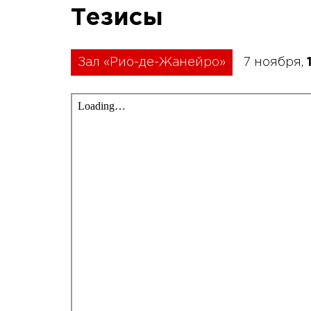
Тезисы
Зал «Рио-де-Жанейро»
7 ноября,