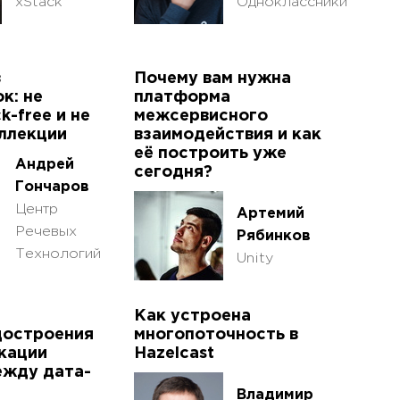
xStack
Одноклассники
з
Почему вам нужна
к: не
платформа
k-free и не
межсервисного
ллекции
взаимодействия и как
её построить уже
Андрей
сегодня?
Гончаров
Центр
Артемий
Речевых
Рябинков
Технологий
Unity
Как устроена
достроения
многопоточность в
кации
Hazelcast
ежду дата-
Владимир