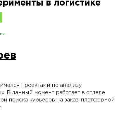
ерименты в логистике
ии
рев
анимался проектами по анализу
х. В данный момент работает в отделе
мой поиска курьеров на заказ, платформой
м