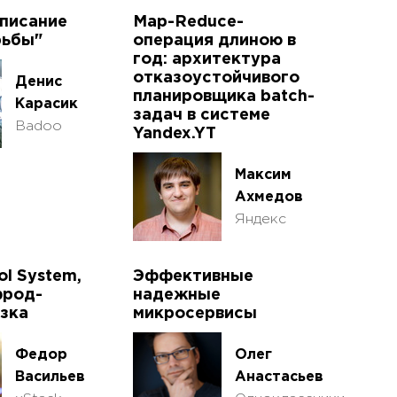
писание
Map-Reduce-
рьбы"
операция длиною в
год: архитектура
отказоустойчивого
Денис
планировщика batch-
Карасик
задач в системе
Badoo
Yandex.YT
Максим
Ахмедов
Яндекс
ol System,
Эффективные
фрод-
надежные
зка
микросервисы
Федор
Олег
Васильев
Анастасьев