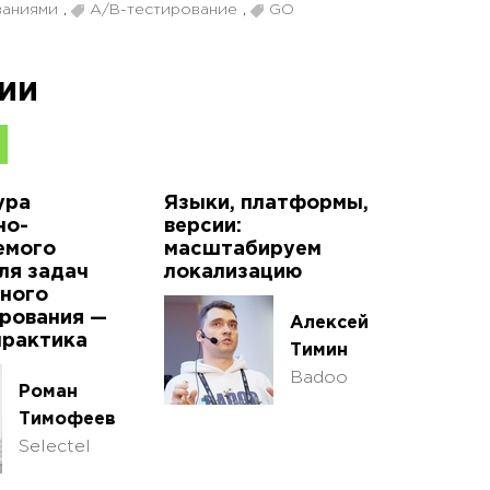
ваниями
,
A/B-тестирование
,
GO
ии
ура
Языки, платформы,
но-
версии:
емого
масштабируем
ля задач
локализацию
ьного
рования —
Алексей
практика
Тимин
Badoo
Роман
Тимофеев
Selectel