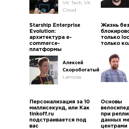
VK Tech, VK
Cloud
Starship Enterprise
Жизнь бе
Evolution:
блокирово
архитектура e-
только loc
commerce-
только ко
платформы
Алексей
Скоробогатый
Lamoda
Персонализация за 10
Основы
миллисекунд, или Как
велосипе
tinkoff.ru
при репли
подстраивается под
данных м
вас
центрами