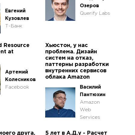
Озеров
Евгений
Querify Labs
Кузовлев
Т-Банк
d Resource
Хьюстон, у нас
nt at
проблема. Дизайн
систем на отказ,
паттерны разработки
внутренних сервисов
Артемий
облака Amazon
Колесников
Facebook
Василий
Пантюхин
Amazon
Web
Services
моего друга,
5 лет в А.Д.у - Расчет