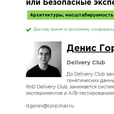
или Безопасные эксп
Архитектуры, масштабируемость
Доклад принят в программу конференц
Денис Го
Delivery Club
До Delivery Club з
генетических данны
RnD Delivery Club, занимается систе
экспериментов и A/B-тестирование
d.gorev@corp.mail.ru