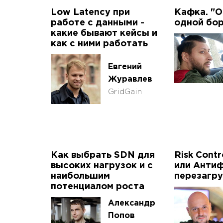
Low Latency при
Кафка. "О
работе с данными -
одной бо
какие бывают кейсы и
как с ними работать
Евгений
Журавлев
GridGain
Как выбрать SDN для
Risk Contr
высоких нагрузок и с
или Анти
наибольшим
перезагру
потенциалом роста
Александр
Попов