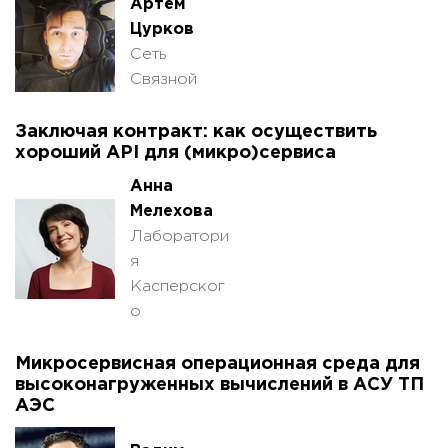
Артём
Цурков
Сеть
Связной
Заключая контракт: как осуществить
хороший API для (микро)сервиса
Анна
Мелехова
Лаборатори
я
Касперског
о
Микросервисная операционная среда для
высоконагруженных вычислений в АСУ ТП
АЭС