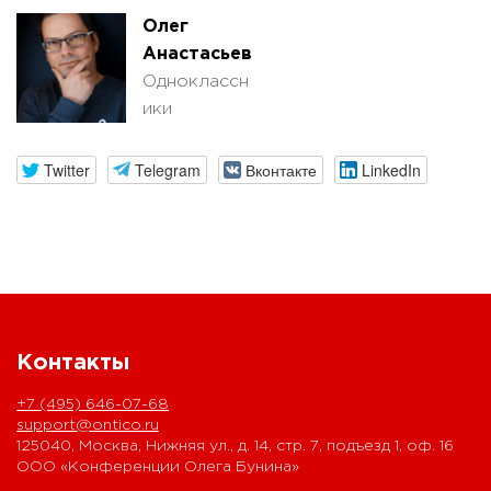
Олег
Анастасьев
Одноклассн
ики
Twitter
Telegram
Вконтакте
LinkedIn
Контакты
+7 (495) 646-07-68
support@ontico.ru
125040, Москва, Нижняя ул., д. 14, стр. 7, подъезд 1, оф. 16
ООО «Конференции Олега Бунина»