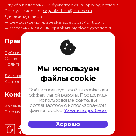
Служба поддержки и бухгалтерия:
support@ontico.ru
Сотрудничество:
organization@ontico.ru
Для докладчиков:
— DevOps-секции:
speakers.devops@ontico.ru
— Остальные секции:
speakers.highload@ontico.ru
Правовая информация
Публичная оферта
Соглашение на обработку персональных данных
Политика обработки персональных данных
Мы используем
Лицензионный договор с Автором
файлы cookie
Контентная политика конференции
Сайт использует файлы cookie для
Конференции
эффективной работы. Продолжая
использование сайта, вы
соглашаетесь с использованием
Календарь
файлов cookie.
Узнать подробнее.
Россия IV
Хорошо
НОРМЫ ПОВЕДЕНИЯ
НА КОНФЕРЕНЦИИ