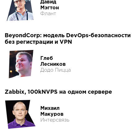
Давид
Мэгтон
Флант
BeyondCorp: модель DevOps-безопасности
без регистрации и VPN
Глеб
Лесников
Додо Пицца
Zabbix, 100kNVPS на одном сервере
Михаил
Макуров
Интерсвязь