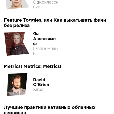
Одноклассн
ики
Feature Toggles, или Как выкатывать фичи
без релиза
Ян
Ашенкамп
ф
Газпромбан
к
Metrics! Metrics! Metrics!
David
O'Brien
Xirus
Лучшие практики нативных облачных
сервисов