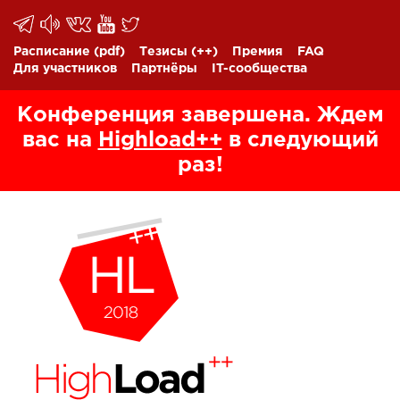
Расписание
(pdf)
Тезисы
(++)
Премия
FAQ
Для участников
Партнёры
IT-сообщества
Конференция завершена. Ждем
вас на
Highload++
в следующий
раз!