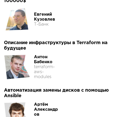
100000$
Евгений
Кузовлев
Т-Банк
Описание инфраструктуры в Terraform на
будущее
Антон
Бабенко
terraform-
aws-
modules
Автоматизация замены дисков с помощью
Ansible
Артём
Александр
ов