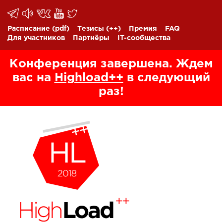
Расписание
(pdf)
Тезисы
(++)
Премия
FAQ
Для участников
Партнёры
IT-сообщества
Конференция завершена. Ждем
вас на
Highload++
в следующий
раз!