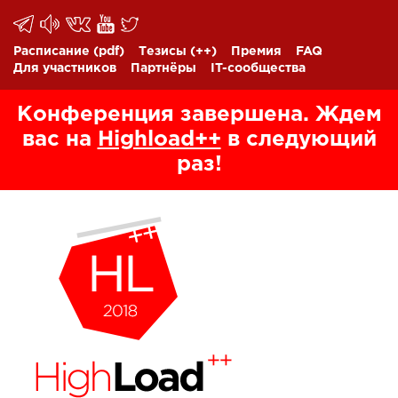
Расписание
(pdf)
Тезисы
(++)
Премия
FAQ
Для участников
Партнёры
IT-сообщества
Конференция завершена. Ждем
вас на
Highload++
в следующий
раз!