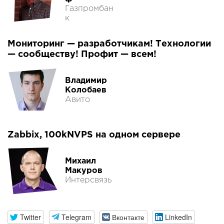
Газпромбан
к
Мониторинг — разработчикам! Технологии
— сообществу! Профит — всем!
Владимир
Колобаев
Авито
Zabbix, 100kNVPS на одном сервере
Михаил
Макуров
Интерсвязь
Twitter
Telegram
Вконтакте
LinkedIn