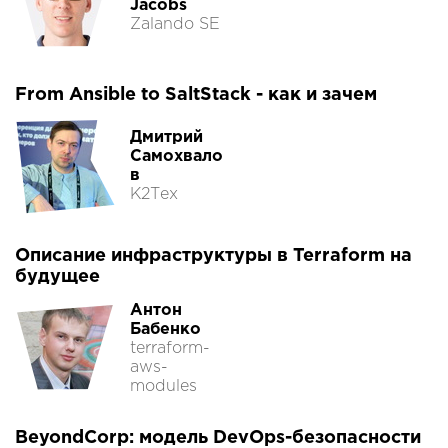
Jacobs
Zalando SE
From Ansible to SaltStack - как и зачем
Дмитрий
Самохвало
в
К2Тех
Описание инфраструктуры в Terraform на
будущее
Антон
Бабенко
terraform-
aws-
modules
BeyondCorp: модель DevOps-безопасности