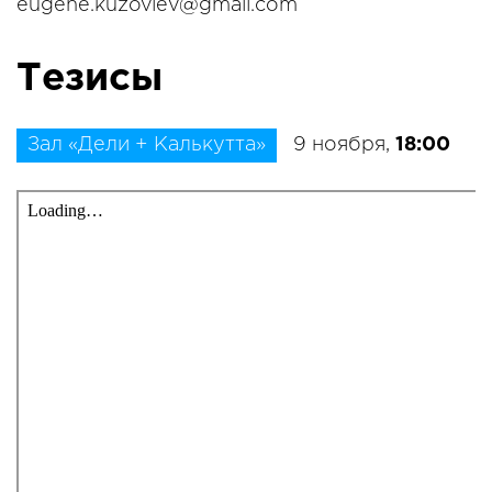
eugene.kuzovlev@gmail.com
Тезисы
Зал «Дели + Калькутта»
9 ноября,
18:00