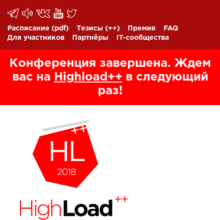
Расписание
(pdf)
Тезисы
(++)
Премия
FAQ
Для участников
Партнёры
IT-сообщества
Конференция завершена. Ждем
вас на
Highload++
в следующий
раз!