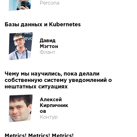
Percona
Базы данных и Kubernetes
Давид
Мэгтон
Флант
Чему мы научились, пока делали
собственную систему уведомлений о
нештатных ситуациях
Алексей
Кирпичник
ов
Контур
Metrics! Metrics! Metrics!