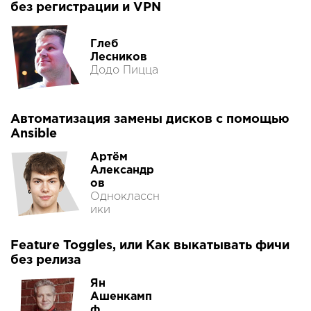
без регистрации и VPN
Глеб
Лесников
Додо Пицца
Автоматизация замены дисков с помощью
Ansible
Артём
Александр
ов
Одноклассн
ики
Feature Toggles, или Как выкатывать фичи
без релиза
Ян
Ашенкамп
ф