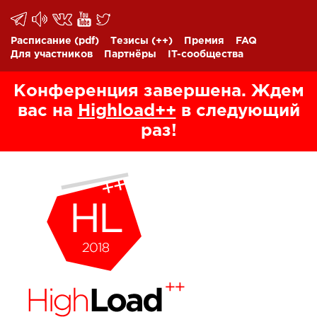
Расписание
(pdf)
Тезисы
(++)
Премия
FAQ
Для участников
Партнёры
IT-сообщества
Конференция завершена. Ждем
вас на
Highload++
в следующий
раз!