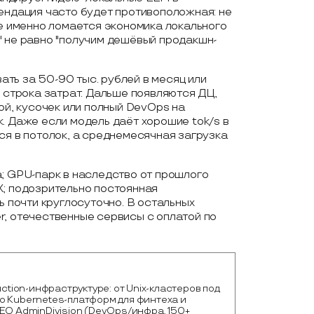
ендация часто будет противоположная: не
де именно ломается экономика локального
" не равно "получим дешёвый продакшн-
ть за 50-90 тыс. рублей в месяц или
я строка затрат. Дальше появляются ДЦ,
ой, кусочек или полный DevOps на
. Даже если модель даёт хорошие tok/s в
ся в потолок, а среднемесячная загрузка
; GPU-парк в наследство от прошлого
X; подозрительно постоянная
ь почти круглосуточно. В остальных
r, отечественные сервисы с оплатой по
duction-инфраструктуре: от Unix-кластеров под
о Kubernetes-платформ для финтеха и
EO AdminDivision (DevOps/инфра, 150+