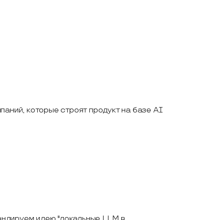
паний, которые строят продукт на базе AI
ндируем идею "локальные LLM в