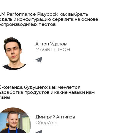
LM Performance Playbook: как выбрать
одель и конфигурацию сервинга на основе
оспроизводимых тестов
Антон Удалов
MAGNIT TECH
I-команда будущего: как меняется
азработка продуктов и какие навыки нам
ужны
Дмитрий Антипов
Сбер/АБТ