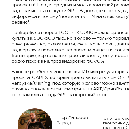
продакшн". Но для средних и малых компаний реком
надо начинать с покупки GPU. В докладе покажу, г
инференса и почему "поставим vLLM на свою карту
сервис".
Разбор будет через TCO. RTX 5090 можно арендова
купить за 300-500 тыс., но железо — только перва
электричество, охлаждение, сеть, мониторинг, депл
поддержку и несколько человеко-месяцев на запуск
бенчмарке, карта ночью простаивает, днём упирает
редко похожа на провайдерские 50-70%.
В конце разберём исключения: ИБ или регуляторика
проекта; CAPEX, который проще защитить, чем OPE
нагрузка/training, под которую железо можно занят
случаях сначала стоит смотреть на API/OpenRoute
токенам или аренду GPU на короткий тест.
Егор Андреев
15 лет в pro
Впрод
телефонию д
телекомов. C