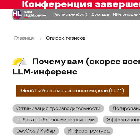
Конференция заверше
Расписание
(pdf)
Доклады
ИИ-помощни
Главная
→
Список тезисов
Почему вам (скорее все
LLM-инференс
GenAI и большие языковые модели (LLM)
Оптимизация производительности
Логировани
Работа с облачными сервисами
Эффективное
DevOps / Кубер
Инфраструктура