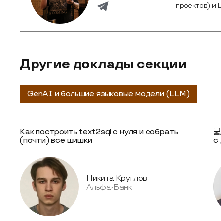
проектов) и 
Другие доклады секции
GenAI и большие языковые модели (LLM)
Как построить text2sql с нуля и собрать

(почти) все шишки
с
Никита Круглов
Альфа-Банк