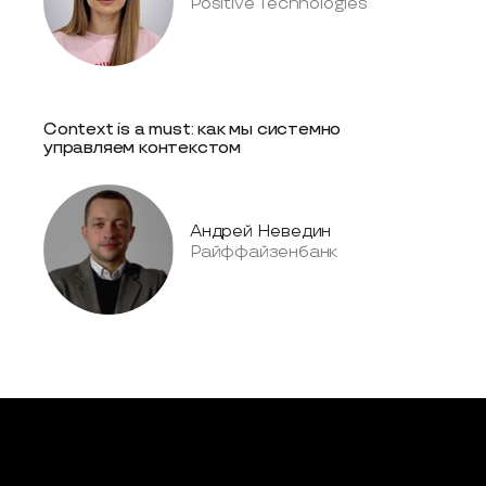
Positive Technologies
Context is a must: как мы системно
управляем контекстом
Андрей Неведин
Райффайзенбанк