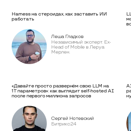
Harness на стероидах, как заставить ИИ
L
работать
м
в
Леша Гладков
Независимый эксперт. Ex-
Head of Mobile в Леруа
Мерлен.
«Давайте просто развернём свою LLM на
A
1Т параметров»: как выглядит self-hosted AI
р
после первого миллиона запросов
н
Сергей Нотевский
Битрикс24