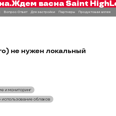
на.
Ждем вас
на Saint HighL
к
Вопрос-Ответ
Для застройки
Партнеры
Продуктовая аллея
го) не нужен локальный
е и мониторинг
 использование облаков