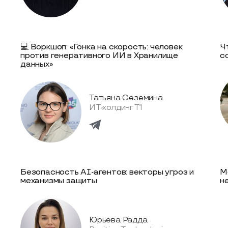
💻 Воркшоп: «Гонка на скорость: человек
Ч
против генеративного ИИ в Хранилище
с
данных»
Татьяна Сеземина
ИТ-холдинг Т1
Безопасность AI-агентов: векторы угроз и
M
механизмы защиты
н
Юрьева Радда