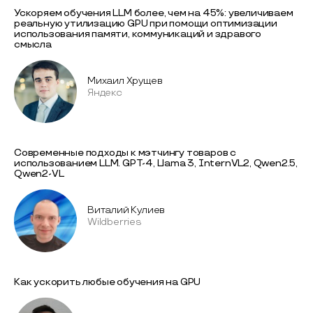
Ускоряем обучения LLM более, чем на 45%: увеличиваем
реальную утилизацию GPU при помощи оптимизации
использования памяти, коммуникаций и здравого
смысла
Михаил Хрущев
Яндекс
Современные подходы к мэтчингу товаров с
использованием LLM. GPT-4, Llama 3, InternVL2, Qwen2.5,
Qwen2-VL
Виталий Кулиев
Wildberries
Как ускорить любые обучения на GPU