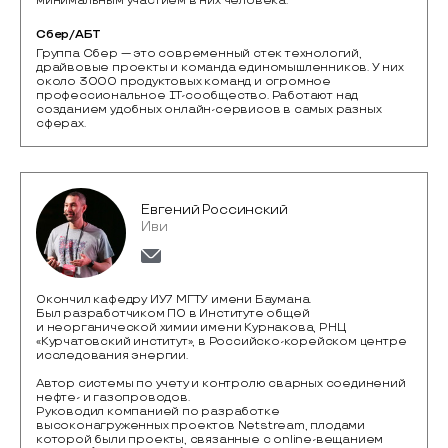
минимальным участием в них человека.
Сбер/АБТ
Группа Сбер — это современный стек технологий, 
драйвовые проекты и команда единомышленников. У них 
около 3000 продуктовых команд и огромное 
профессиональное IT-сообщество. Работают над 
созданием удобных онлайн-сервисов в самых разных 
сферах.
Евгений Россинский
Иви
Окончил кафедру ИУ7 МГТУ имени Баумана.
Был разработчиком ПО в Институте общей
и неорганической химии имени Курнакова, РНЦ
«Курчатовский институт», в Российско-корейском центре
исследования энергии.
Автор системы по учету и контролю сварных соединений
нефте- и газопроводов.
Руководил компанией по разработке
высоконагруженных проектов Netstream, плодами
которой были проекты, связанные с online-вещанием