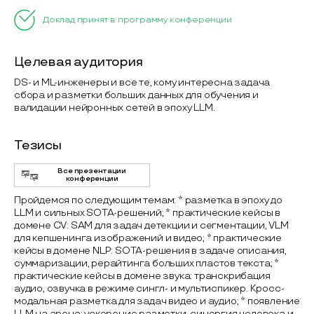
Доклад принят в программу конференции
Целевая аудитория
DS- и ML-инженеры и все те, кому интересна задача
сбора и разметки больших данных для обучения и
валидации нейронных сетей в эпоху LLM.
Тезисы
Все презентации
конференции
Пройдемся по следующим темам: * разметка в эпоху до
LLM и сильных SOTA-решений; * практические кейсы в
домене CV: SAM для задач детекции и сегментации, VLM
для кепшенинга изображений и видео; * практические
кейсы в домене NLP: SOTA-решения в задаче описания,
суммаризации, рерайтинга больших пластов текста; *
практические кейсы в домене звука: транскрибация
аудио, озвучка в режиме сингл- и мультиспикер. Кросс-
модальная разметка для задач видео и аудио; * появление
LLM на арене: ускорение разметки, синергия человека и