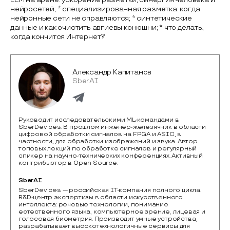
нейросетей; * специализированная разметка: когда
нейронные сети не справляются; * синтетические
данные и как очистить авгиевы конюшни; * что делать,
когда кончится Интернет?
Александр Капитанов
SberAI
Руководит исследовательскими ML-командами в
SberDevices. В прошлом инженер-железячник в области
цифровой обработки сигналов на FPGA и ASIC, в
частности, для обработки изображений и звука. Автор
топовых лекций по обработке сигналов и регулярный
спикер на научно-технических конференциях. Активный
контрибьютор в Open Source.
SberAI
SberDevices — российская IT-компания полного цикла. 
R&D-центр экспертизы в области искусственного 
интеллекта: речевые технологии, понимание 
естественного языка, компьютерное зрение, лицевая и 
голосовая биометрия. Производит умные устройства, 
разрабатывает высокотехнологичные сервисы для 