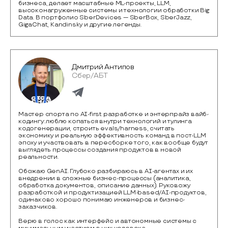
бизнеса, делает масштабные ML-проекты, LLM, 
высоконагруженные системы и технологии обработки Big 
Data. В портфолио SberDevices — SberBox, SberJazz, 
GigaChat, Kandinsky и другие легенды.
Дмитрий Антипов
Сбер/АБТ
Мастер спорта по AI-first разработке и энтерпрайз вайб-
кодингу: люблю копаться внутри технологий и тулинга
кодогенерации, строить evals/harness, считать
экономику и реальную эффективность команд в пост-LLM
эпоху и участвовать в пересборке того, как вообще будут
выглядеть процессы создания продуктов в новой
реальности.
Обожаю GenAI. Глубоко разбираюсь в AI-агентах и их
внедрении в сложные бизнес-процессы (аналитика,
обработка документов, описание данных). Руковожу
разработкой и продуктизацией LLM-based/AI-продуктов,
одинаково хорошо понимаю инженеров и бизнес-
заказчиков.
Верю в голос как интерфейс и автономные системы с