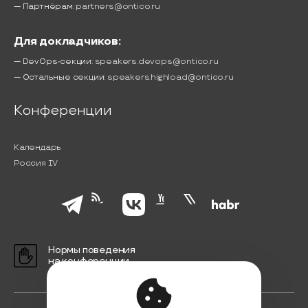
— Партнёрам:
partners@ontico.ru
Для докладчиков:
— DevOps-секции:
speakers.devops@ontico.ru
— Остальные секции:
speakers.highload@ontico.ru
Конференции
Календарь
Россия IV
Нормы поведения
на конференции