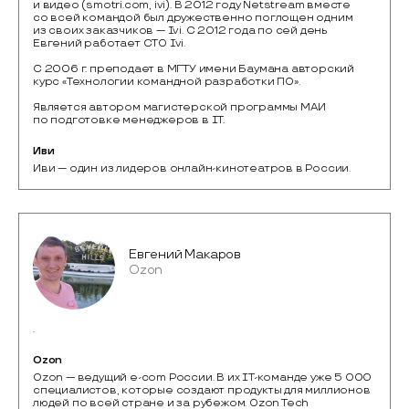
и видео (smotri.com, ivi). В 2012 году Netstream вместе
со всей командой был дружественно поглощен одним
из своих заказчиков — Ivi. C 2012 года по сей день
Евгений работает CTO Ivi.
С 2006 г. преподает в МГТУ имени Баумана авторский
курс «Технологии командной разработки ПО».
Является автором магистерской программы МАИ
по подготовке менеджеров в IT.
Иви
Иви — один из лидеров онлайн-кинотеатров в России.
Евгений Макаров
Ozon
.
Ozon
Ozon — ведущий e-com России. В их IT-команде уже 5 000 
специалистов, которые создают продукты для миллионов 
людей по всей стране и за рубежом. Ozon Tech 