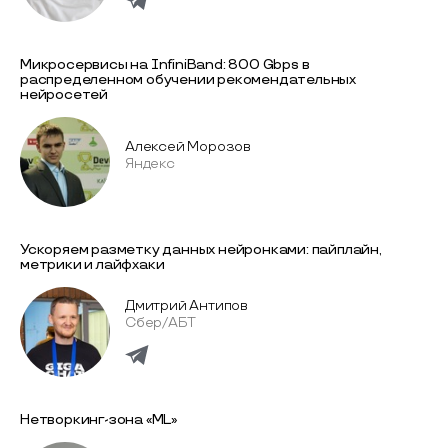
Микросервисы на InfiniBand: 800 Gbps в
распределенном обучении рекомендательных
нейросетей
Алексей Морозов
Яндекс
Ускоряем разметку данных нейронками: пайплайн,
метрики и лайфхаки
Дмитрий Антипов
Сбер/АБТ
Нетворкинг-зона «ML»