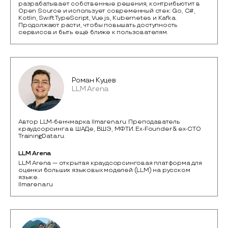
разрабатывает собственные решения, контрибьютит в 
Open Source и использует современный стек: Go, C#, 
Kotlin, Swift TypeScript, Vue.js, Kubernetes и Kafka. 
Продолжают расти, чтобы повышать доступность 
сервисов и быть ещё ближе к пользователям.
Роман Куцев
LLM Arena
Автор LLM-бенчмарка llmarena.ru. Преподаватель
краудсорсинга в ШАДе, ВШЭ, МФТИ. Ex-Founder & ex-CTO
TrainingData.ru.
LLM Arena
LLM Arena — открытая краудсорсинговая платформа для 
оценки больших языковых моделей (LLM) на русском 
языке.

llmarena.ru 